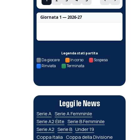
Giornata 1 — 2026-27
Nessun dato per questa giornata.
Legenda stati partita
Da giocare
In corso
Sospesa
Rinviata
Terminata
Leggi le News
Serie A
Serie A Femminile
Serie A2 Élite
Serie B Femminile
Serie A2
Serie B
Under 19
Coppa Italia
Coppa della Divisione