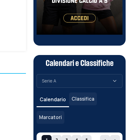
Calendari e Classifiche
Classifica
Calendario
Marcatori
1
2
3
4
5
‹
›