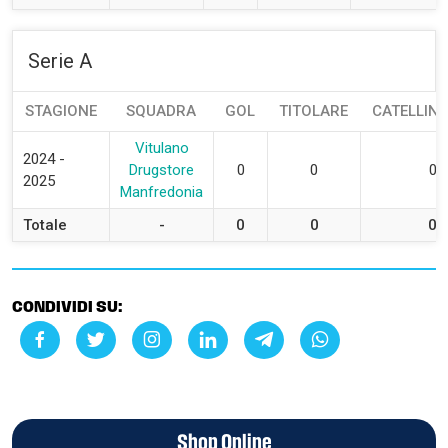
Serie A
STAGIONE
SQUADRA
GOL
TITOLARE
CATELLINI 
Vitulano
2024 -
Drugstore
0
0
0
2025
Manfredonia
Totale
-
0
0
0
CONDIVIDI SU:
Shop Online