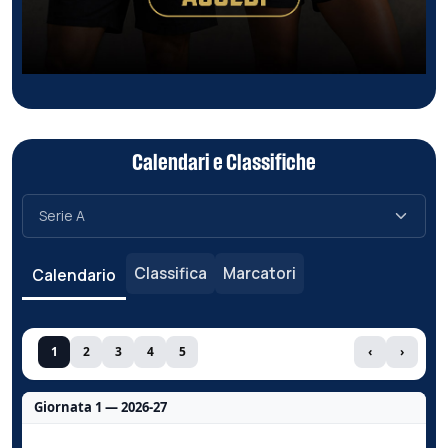
Calendari e Classifiche
Classifica
Marcatori
Calendario
1
2
3
4
5
‹
›
Giornata 1 — 2026-27
Nessun dato per questa giornata.