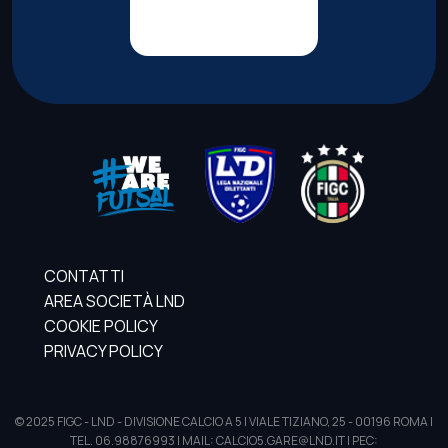
CONTATTI
AREA SOCIETÀ LND
COOKIE POLICY
PRIVACY POLICY
© 2025 FIGC - LND - DIVISIONE CALCIO A 5 | VIALE TIZIANO, 25 - 00196 ROMA |
TEL. 06.98876993 | MAIL: CALCIO5.GARE@LND.IT | PEC: