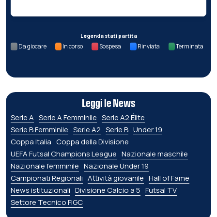
Legenda stati partita
Da giocare
In corso
Sospesa
Rinviata
Terminata
Leggi le News
Serie A
Serie A Femminile
Serie A2 Élite
Serie B Femminile
Serie A2
Serie B
Under 19
Coppa Italia
Coppa della Divisione
UEFA Futsal Champions League
Nazionale maschile
Nazionale femminile
Nazionale Under 19
Campionati Regionali
Attività giovanile
Hall of Fame
News istituzionali
Divisione Calcio a 5
Futsal TV
Settore Tecnico FIGC