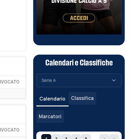
Calendari e Classifiche
NVOCATO
Classifica
Calendario
Marcatori
NVOCATO
1
2
3
4
5
‹
›