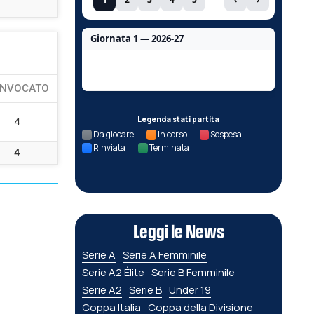
Giornata 1 — 2026-27
Nessun dato per questa giornata.
NVOCATO
Legenda stati partita
4
Da giocare
In corso
Sospesa
Rinviata
Terminata
4
Leggi le News
Serie A
Serie A Femminile
Serie A2 Élite
Serie B Femminile
Serie A2
Serie B
Under 19
Coppa Italia
Coppa della Divisione