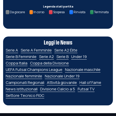
Legenda stati partita
Da giocare
In corso
Sospesa
Rinviata
Terminata
Leggi le News
Serie A
Serie A Femminile
Serie A2 Élite
Serie B Femminile
Serie A2
Serie B
Under 19
Coppa Italia
Coppa della Divisione
UEFA Futsal Champions League
Nazionale maschile
Nazionale femminile
Nazionale Under 19
Campionati Regionali
Attività giovanile
Hall of Fame
News istituzionali
Divisione Calcio a 5
Futsal TV
Settore Tecnico FIGC