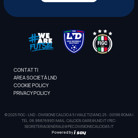
CONTATTI
AREA SOCIETÀ LND
COOKIE POLICY
PRIVACY POLICY
© 2025 FIGC - LND - DIVISIONE CALCIO A 5 | VIALE TIZIANO, 25 - 00196 ROMA |
TEL. 06.98876993 | MAIL: CALCIO5.GARE@LND.IT | PEC:
SEGRETERIAGENERALE@PEC.DIVISIONECALCIOA5.IT
Powered by