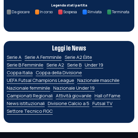
Legenda stati partita
Da giocare
In corso
Sospesa
Rinviata
Terminata
Leggi le News
Serie A
Serie A Femminile
Serie A2 Élite
Serie B Femminile
Serie A2
Serie B
Under 19
Coppa Italia
Coppa della Divisione
UEFA Futsal Champions League
Nazionale maschile
Nazionale femminile
Nazionale Under 19
Campionati Regionali
Attività giovanile
Hall of Fame
News istituzionali
Divisione Calcio a 5
Futsal TV
Settore Tecnico FIGC