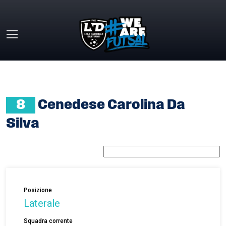
Skip to main content
HOME
»
CENEDESE CAROLINA DA SILVA
8
Cenedese Carolina Da
Silva
Posizione
Laterale
Squadra corrente