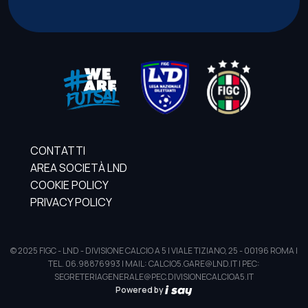
CONTATTI
AREA SOCIETÀ LND
COOKIE POLICY
PRIVACY POLICY
© 2025 FIGC - LND - DIVISIONE CALCIO A 5 | VIALE TIZIANO, 25 - 00196 ROMA |
TEL. 06.98876993 | MAIL: CALCIO5.GARE@LND.IT | PEC:
SEGRETERIAGENERALE@PEC.DIVISIONECALCIOA5.IT
Powered by