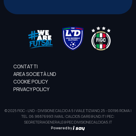
CONTATTI
AREA SOCIETÀ LND
COOKIE POLICY
PRIVACY POLICY
© 2025 FIGC - LND - DIVISIONE CALCIO A 5 | VIALE TIZIANO, 25 - 00196 ROMA |
TEL. 06.98876993 | MAIL: CALCIO5.GARE@LND.IT | PEC:
SEGRETERIAGENERALE@PEC.DIVISIONECALCIOA5.IT
Powered by