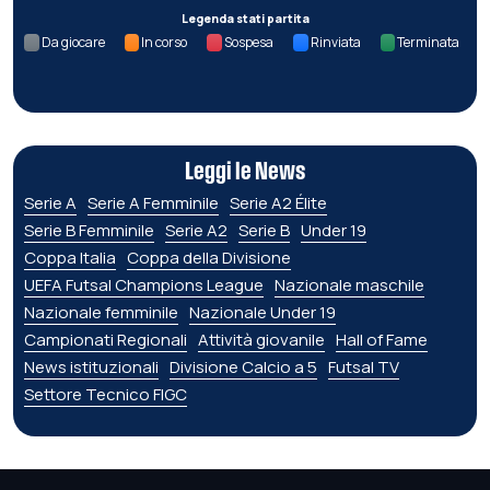
Legenda stati partita
Da giocare
In corso
Sospesa
Rinviata
Terminata
Leggi le News
Serie A
Serie A Femminile
Serie A2 Élite
Serie B Femminile
Serie A2
Serie B
Under 19
Coppa Italia
Coppa della Divisione
UEFA Futsal Champions League
Nazionale maschile
Nazionale femminile
Nazionale Under 19
Campionati Regionali
Attività giovanile
Hall of Fame
News istituzionali
Divisione Calcio a 5
Futsal TV
Settore Tecnico FIGC