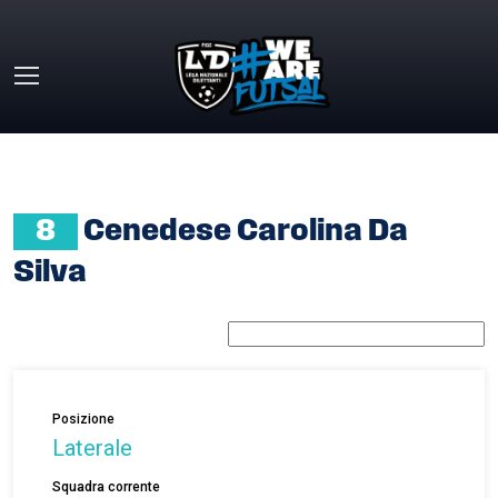
Skip to main content
HOME
»
CENEDESE CAROLINA DA SILVA
8
Cenedese Carolina Da
Silva
Posizione
Laterale
Squadra corrente