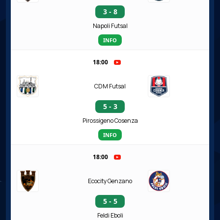
3 - 8
Napoli Futsal
INFO
18:00
CDM Futsal
5 - 3
Pirossigeno Cosenza
INFO
18:00
Ecocity Genzano
5 - 5
Feldi Eboli