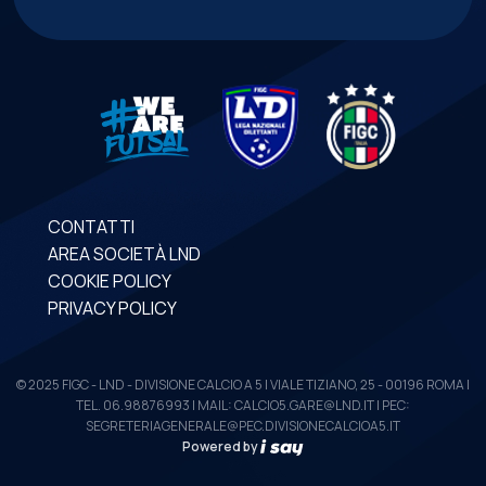
CONTATTI
AREA SOCIETÀ LND
COOKIE POLICY
PRIVACY POLICY
© 2025 FIGC - LND - DIVISIONE CALCIO A 5 | VIALE TIZIANO, 25 - 00196 ROMA |
TEL. 06.98876993 | MAIL: CALCIO5.GARE@LND.IT | PEC:
SEGRETERIAGENERALE@PEC.DIVISIONECALCIOA5.IT
Powered by