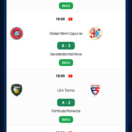
INFO
18:00
Global Work Capurso
6 - 3
Saviatesta Mantova
INFO
18:00
L84 Torino
4 - 2
Fortitudo Pomezia
INFO