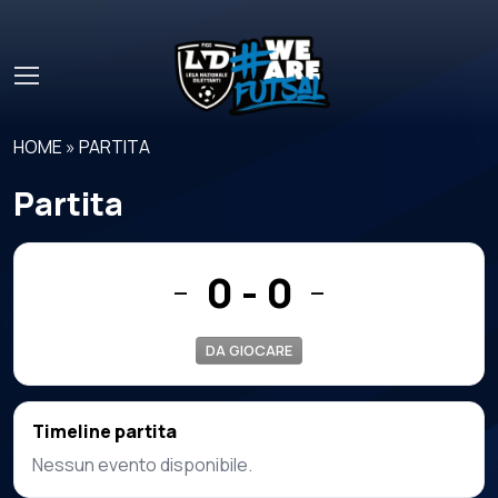
Skip to main content
HOME
»
PARTITA
Partita
0 - 0
—
—
DA GIOCARE
Timeline partita
Nessun evento disponibile.