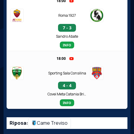
18:00
Roma 1927
7 - 3
Sandro Abate
INFO
18:00
Sporting Sala Consilina
4 - 4
Covei Meta Catania Bricocity
INFO
Riposa:
Came Treviso