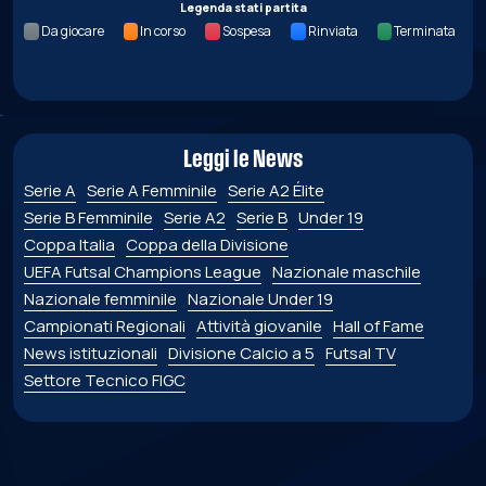
Legenda stati partita
Da giocare
In corso
Sospesa
Rinviata
Terminata
Leggi le News
Serie A
Serie A Femminile
Serie A2 Élite
Serie B Femminile
Serie A2
Serie B
Under 19
Coppa Italia
Coppa della Divisione
UEFA Futsal Champions League
Nazionale maschile
Nazionale femminile
Nazionale Under 19
Campionati Regionali
Attività giovanile
Hall of Fame
News istituzionali
Divisione Calcio a 5
Futsal TV
Settore Tecnico FIGC