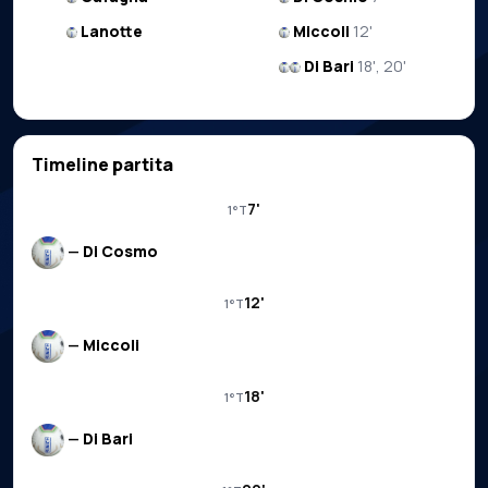
Lanotte
Miccoli
12'
Di Bari
18', 20'
Timeline partita
7'
1°T
—
Di Cosmo
12'
1°T
—
Miccoli
18'
1°T
—
Di Bari