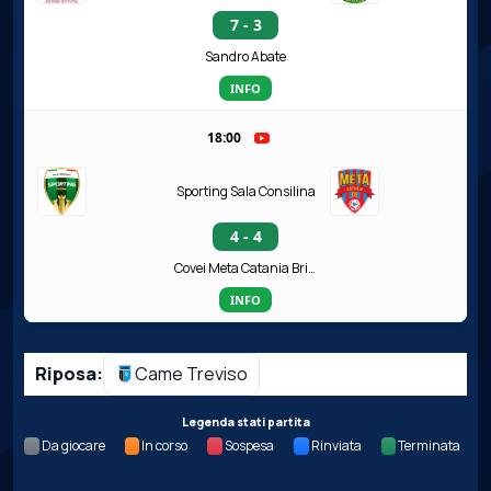
7 - 3
Sandro Abate
INFO
18:00
Sporting Sala Consilina
4 - 4
Covei Meta Catania Bricocity
INFO
Riposa:
Came Treviso
Legenda stati partita
Da giocare
In corso
Sospesa
Rinviata
Terminata