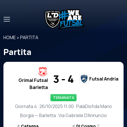
Skip to main content
HOME
»
PARTITA
Partita
3 - 4
Futsal Andria
Grimal Futsal
Barletta
TERMINATA
Giornata 4 · 26/10/2025 11:00 · PalaDisfida Mario
Borgia — Barletta · Via Gabriele D'Annunzio
Cafagna
Di Cosmo
7'