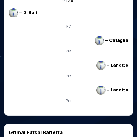
20'
1°T
—
Di Bari
P7
—
Cafagna
Pre
—
Lanotte
Pre
—
Lanotte
Pre
Grimal Futsal Barletta