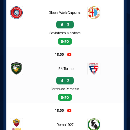
Global Work Capurso
6 - 3
Saviatesta Mantova
INFO
18:00
L84 Torino
4 - 2
Fortitudo Pomezia
INFO
18:00
Roma 1927