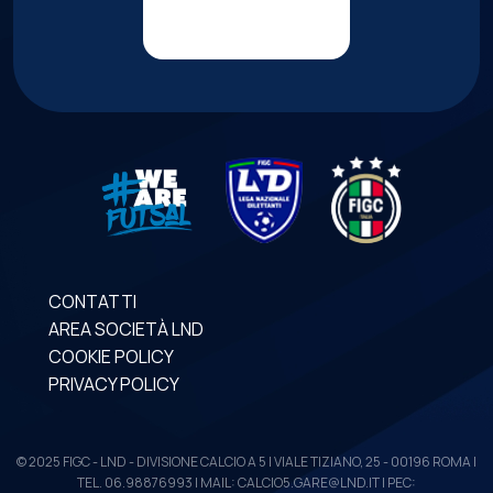
CONTATTI
AREA SOCIETÀ LND
COOKIE POLICY
PRIVACY POLICY
© 2025 FIGC - LND - DIVISIONE CALCIO A 5 | VIALE TIZIANO, 25 - 00196 ROMA |
TEL. 06.98876993 | MAIL: CALCIO5.GARE@LND.IT | PEC: