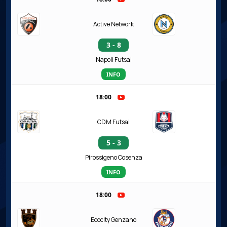
Active Network
3 - 8
Napoli Futsal
INFO
18:00
CDM Futsal
5 - 3
Pirossigeno Cosenza
INFO
18:00
Ecocity Genzano