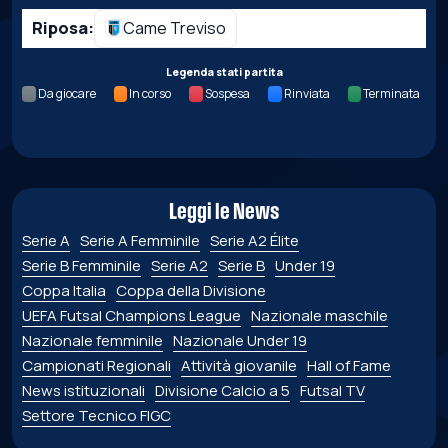
Riposa:
Came Treviso
Legenda stati partita
Da giocare
In corso
Sospesa
Rinviata
Terminata
Leggi le News
Serie A
Serie A Femminile
Serie A2 Élite
Serie B Femminile
Serie A2
Serie B
Under 19
Coppa Italia
Coppa della Divisione
UEFA Futsal Champions League
Nazionale maschile
Nazionale femminile
Nazionale Under 19
Campionati Regionali
Attività giovanile
Hall of Fame
News istituzionali
Divisione Calcio a 5
Futsal TV
Settore Tecnico FIGC