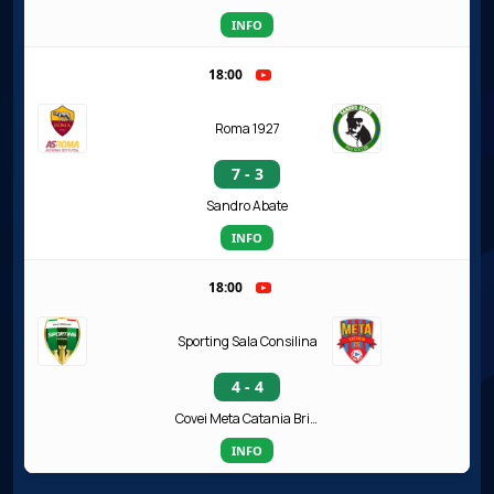
INFO
18:00
Roma 1927
7 - 3
Sandro Abate
INFO
18:00
Sporting Sala Consilina
4 - 4
Covei Meta Catania Bricocity
INFO