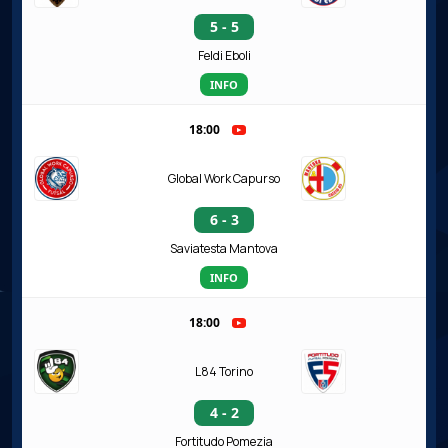
5 - 5
Feldi Eboli
INFO
18:00
Global Work Capurso
6 - 3
Saviatesta Mantova
INFO
18:00
L84 Torino
4 - 2
Fortitudo Pomezia