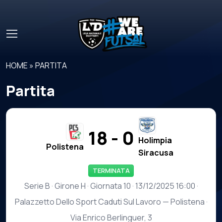
Skip to main content
HOME
»
PARTITA
Partita
18 - 0
Holimpia
Polistena
Siracusa
TERMINATA
Serie B · Girone H · Giornata 10 · 13/12/2025 16:00 ·
Palazzetto Dello Sport Caduti Sul Lavoro — Polistena ·
Via Enrico Berlinguer, 3