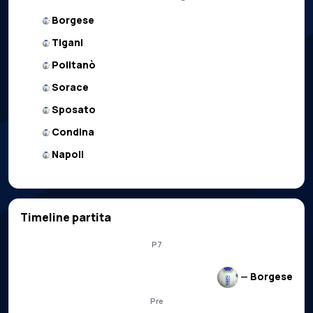
Borgese
Tigani
Politanò
Sorace
Sposato
Condina
Napoli
Timeline partita
P7
—
Borgese
Pre