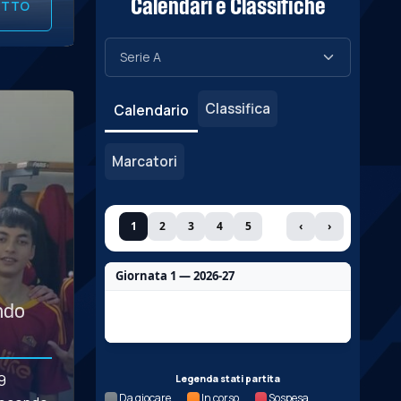
Calendari e Classifiche
UTTO
Classifica
Calendario
Marcatori
1
2
3
4
5
‹
›
Giornata 1 — 2026-27
Nessun dato per questa giornata.
ondo
19
Legenda stati partita
Da giocare
In corso
Sospesa