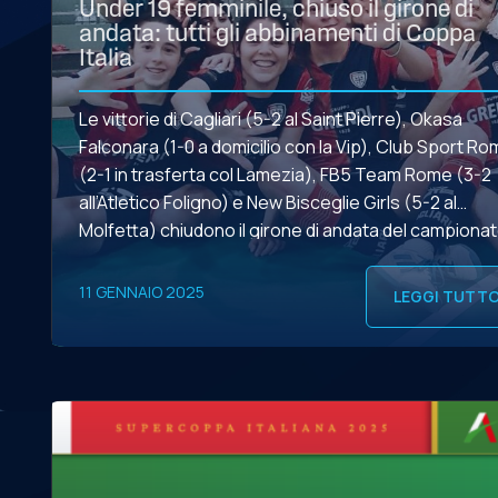
Under 19 femminile, chiuso il girone di
andata: tutti gli abbinamenti di Coppa
Italia
Le vittorie di Cagliari (5-2 al Saint Pierre), Okasa
Falconara (1-0 a domicilio con la Vip), Club Sport Ro
(2-1 in trasferta col Lamezia), FB5 Team Rome (3-2
all’Atletico Foligno) e New Bisceglie Girls (5-2 al
Molfetta) chiudono il girone di andata del campiona
Under 19 femminile e definiscono gli abbinamenti de
primo turno di […]
11 GENNAIO 2025
LEGGI TUTT