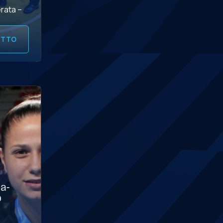
erata –
 amico
UTTO
a-
o