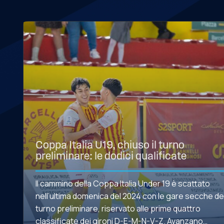
Coppa Italia U19, chiuso il turno
preliminare: le dodici qualificate
Il cammino della Coppa Italia Under 19 è scattato
nell’ultima domenica del 2024 con le gare secche de
turno preliminare, riservato alle prime quattro
classificate dei gironi D-E-M-N-V-Z. Avanzano