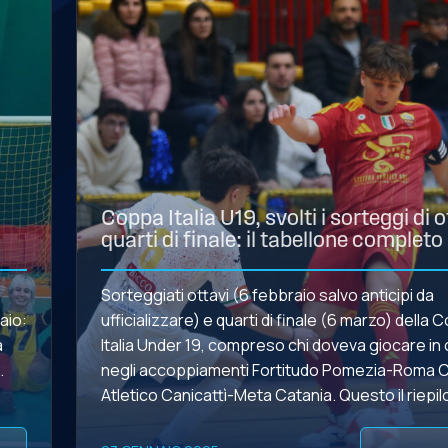
Coppa Italia U19, svolti i sorteggi di o
quarti di finale: il tabellone completo
Sorteggiati ottavi (6 febbraio salvo anticipi da
aio:
ufficializzare) e quarti di finale (6 marzo) della
à
Italia Under 19, compreso chi doveva giocare in
negli accoppiamenti Fortitudo Pomezia-Roma 
Atletico Canicattì-Meta Catania. Questo il riepilo
tabellone completo: COPPA ITALIA UNDER 19 
PRELIMINARE SECONDO TURNO TERZO TURNO 