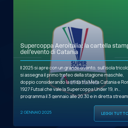
Supercoppa Aeroitalia: la cartella stam
dell’evento di Catania
Il 2025 si apre con un grande evento, sull’isola tricol
si assegna il primo trofeo della stagione maschile,
doppio considerando la sfida tra Meta Catania e R
1927 Futsal che vale la Supercoppa Under 19, in
programma il 3 gennaio alle 20.30 e in diretta strea
sul canale ufficiale YouTube della Divisione Calcio a 
[…]
2 GENNAIO 2025
LEGGI TUTT