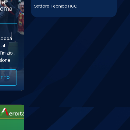
te
Settore Tecnico FIGC
 Roma
rcoppa
 al
’inizio
isione
 tecnico
UTTO