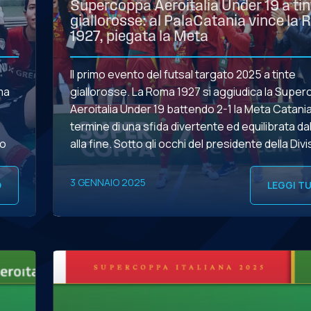
Supercoppa Aeroitalia Under 19 a tin
giallorosse: al PalaCatania vince la
1927, piegata la Meta
Il primo evento del futsal targato 2025 a tinte
ma
giallorosse. La Roma 1927 si aggiudica la Supe
Aeroitalia Under 19 battendo 2-1 la Meta Catania
termine di una sfida divertente ed equilibrata dall
to
alla fine. Sotto gli occhi del presidente della Div
l
Calcio a 5, Stefano Castiglia, e del commissario
della Nazionale, Salvo […]
3 GENNAIO 2025
O
LEGGI T