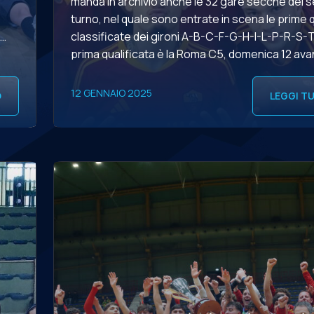
manda in archivio anche le 32 gare secche del
turno, nel quale sono entrate in scena le prime 
classificate dei gironi A-B-C-F-G-H-I-L-P-R-S-
prima qualificata è la Roma C5, domenica 12 av
anche Boca Livorno e Sangiovannese. Tra merc
e giovedì 16 staccano […]
12 GENNAIO 2025
O
LEGGI T