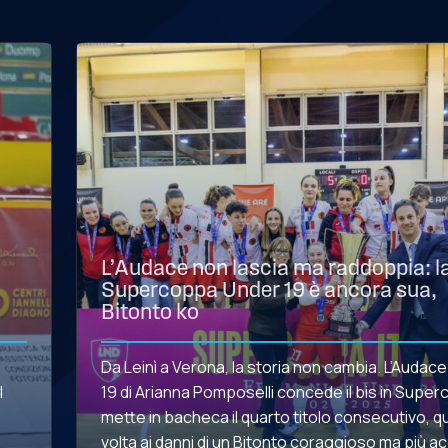
L’Audace non lascia ma raddoppia: l
Supercoppa Under 19 è ancora sua,
Bitonto ko
Da Leinì a Verona, la storia non cambia. L’Audac
l
19 di Arianna Pomposelli concede il bis in Supe
mette in bacheca il quarto titolo consecutivo, 
volta ai danni di un Bitonto coraggioso ma più a