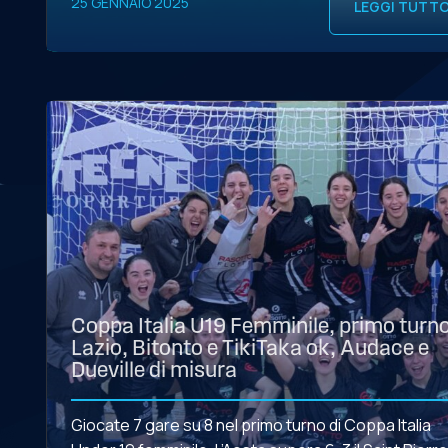
25 GENNAIO 2025
LEGGI TUTT
Coppa Italia U19 Femminile, primo turno
Lazio, Bitonto e TikiTaka ok, Audace e
Dueville di misura
Giocate 7 gare su 8 nel primo turno di Coppa Italia