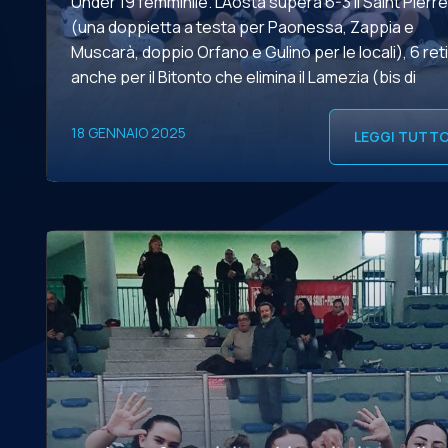
Under 19 femminile. L’Aosta supera 6-3 il Saint Pierre
(una doppietta a testa per Paonessa, Zappia e
Muscarà, doppio Orfano e Gulino per le locali), 6 reti
anche per il Bitonto che elimina il Lamezia (bis di
Buquicchio e Di Vincenzo, più Padovano e […]
18 GENNAIO 2025
LEGGI TUTT