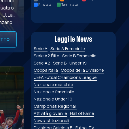
 secondo
Rinviata
Terminata
quattro
T-U. La
anzano
oledì 15
Leggi le News
UTTO
Serie A
Serie A Femminile
Serie A2 Élite
Serie B Femminile
Serie A2
Serie B
Under 19
Coppa Italia
Coppa della Divisione
UEFA Futsal Champions League
Nazionale maschile
Nazionale femminile
Nazionale Under 19
Campionati Regionali
Attività giovanile
Hall of Fame
News istituzionali
Divisione Calcio a 5
Futsal TV