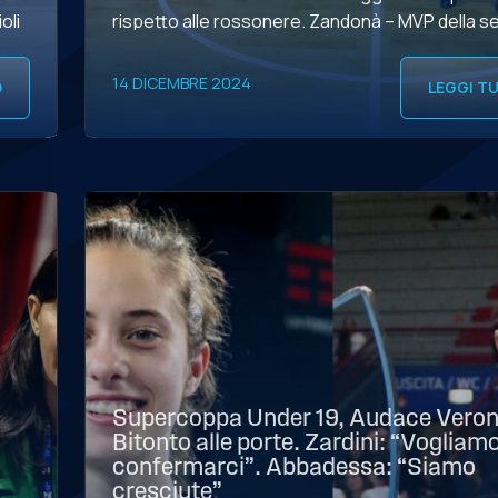
oli
rispetto alle rossonere. Zandonà – MVP della s
illumina, Ficeto è cinica: 5-0 davanti al pubblico
[…]
14 DICEMBRE 2024
O
LEGGI T
Supercoppa Under 19, Audace Veron
Bitonto alle porte. Zardini: “Vogliam
confermarci”. Abbadessa: “Siamo
cresciute”