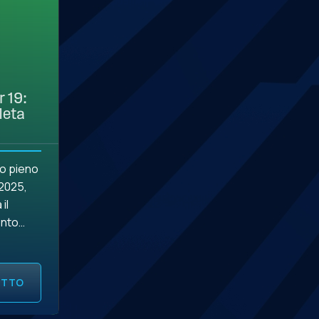
 19:
Meta
no pieno
 2025,
il
ento
 in
UTTO