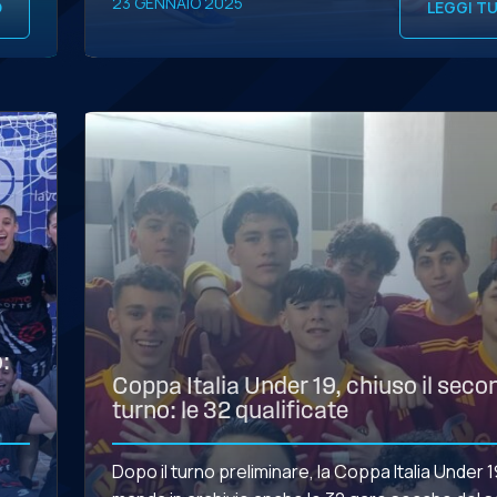
23 GENNAIO 2025
O
LEGGI T
UNICA – […]
:
Coppa Italia Under 19, chiuso il sec
turno: le 32 qualificate
Dopo il turno preliminare, la Coppa Italia Under 