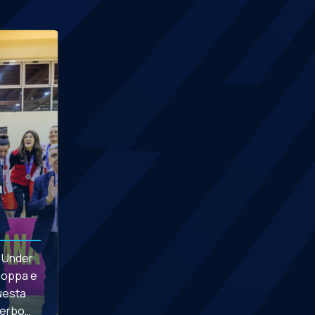
a
e Under
rcoppa e
questa
cerbo