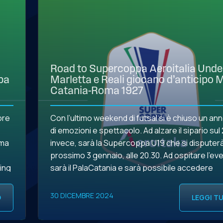
Road to Supercoppa Aeroitalia Under
pa
Marletta e Reali giocano d’anticipo 
Catania-Roma 1927
ore
Con l’ultimo weekend di futsal si è chiuso un an
di emozioni e spettacolo. Ad alzare il sipario sul
oma
invece, sarà la Supercoppa U19 che si disputerà 
prossimo 3 gennaio, alle 20.30. Ad ospitare l’ev
ming
sarà il PalaCatania e sarà possibile accedere
5.
gratuitamente al palazzetto o seguire l’incontro
diretta su YouTube. […]
30 DICEMBRE 2024
O
LEGGI T