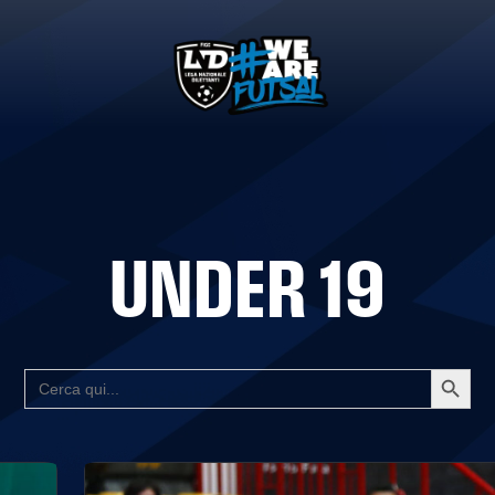
UNDER 19
Search Button
SEARCH
FOR: