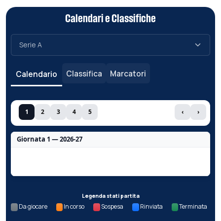
Calendari e Classifiche
Classifica
Marcatori
Calendario
1
2
3
4
5
‹
›
Giornata 1 — 2026-27
Nessun dato per questa giornata.
Legenda stati partita
Da giocare
In corso
Sospesa
Rinviata
Terminata