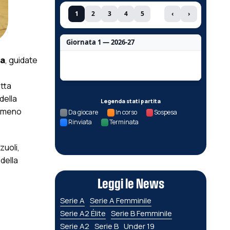
1
2
3
4
5
‹
›
Giornata 1 — 2026-27
na
, guidate
Nessun dato per questa giornata.
etta
della
Legenda stati partita
e meno
Da giocare
In corso
Sospesa
Rinviata
Terminata
zuoli,
della
Leggi le News
Serie A
Serie A Femminile
Serie A2 Élite
Serie B Femminile
Serie A2
Serie B
Under 19