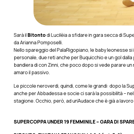
Sarà il
Bitonto
di Lucilèia a sfidare in gara secca di Su
da Arianna Pomposelli.
Nello spareggio del PalaRigopiano, le baby leonesse 
personale, due reti anche per Buquicchio e un gol dalla p
bandiera di con Zinni, che poco dopo si vede parare un 
amaro il passivo.
Le piccole neroverdi, quindi, come le grandi: dopo la S
anche per Abbadessa e socie ci sarà la possibilità – nel
stagione. Occhio, però, ad un’Audace che è già a lavoro p
SUPERCOPPA UNDER 19 FEMMINILE – GARA DI SPA