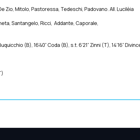
 Zio, Mitolo, Pastoressa, Tedeschi, Padovano. All. Lucilèia
pineta, Santangelo, Ricci, Addante, Caporale,
 Buquicchio (B), 16’40” Coda (B), s.t. 6’21” Zinni (T), 14’16” Divin
T)