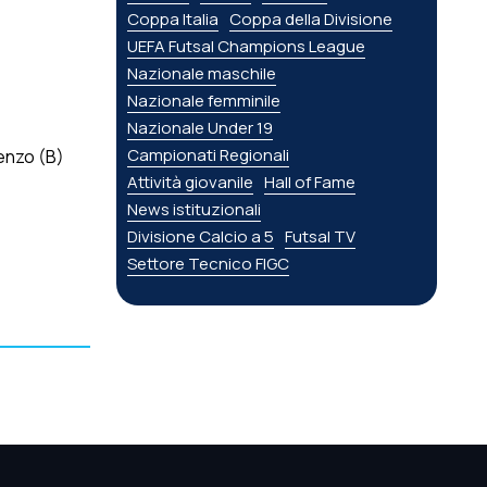
Coppa Italia
Coppa della Divisione
UEFA Futsal Champions League
Nazionale maschile
Nazionale femminile
Nazionale Under 19
Campionati Regionali
cenzo (B)
Attività giovanile
Hall of Fame
News istituzionali
Divisione Calcio a 5
Futsal TV
Settore Tecnico FIGC