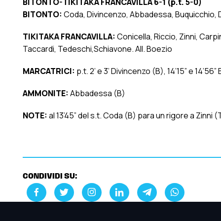
BITONTO-TIKITAKA FRANCAVILLA 6-1 (p.t. 5-0)
BITONTO:
Coda, Divincenzo, Abbadessa, Buquicchio, De
TIKITAKA FRANCAVILLA:
Conicella, Riccio, Zinni, Car
Taccardi, Tedeschi,Schiavone. All. Boezio
MARCATRICI:
p.t. 2’ e 3’ Divincenzo (B), 14’15” e 14’56”
AMMONITE:
Abbadessa (B)
NOTE:
al 13’45” del s.t. Coda (B) para un rigore a Zinni (
CONDIVIDI SU: