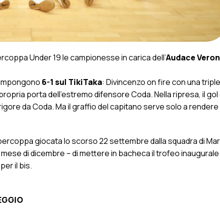
percoppa Under 19 le campionesse in carica dell’
Audace Vero
si impongono
6-1
sul TikiTaka
: Divincenzo on fire con una tripl
ropria porta dell’estremo difensore Coda. Nella ripresa, il gol 
rigore da Coda. Ma il graffio del capitano serve solo a render
upercoppa giocata lo scorso 22 settembre dalla squadra di Mar
 mese di dicembre – di mettere in bacheca il trofeo inaugurale 
er il bis.
REGGIO