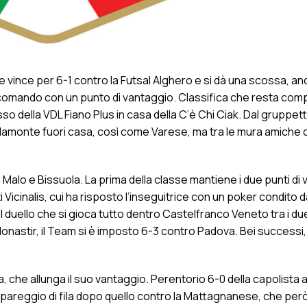
e vince per 6-1 contro la Futsal Alghero e si dà una scossa, a
 comando con un punto di vantaggio. Classifica che resta com
o della VDL Fiano Plus in casa della C’è Chi Ciak. Dal gruppett
amonte fuori casa, così come Varese, ma tra le mura amiche 
alo e Bissuola. La prima della classe mantiene i due punti di
 Vicinalis, cui ha risposto l’inseguitrice con un poker condito 
 duello che si gioca tutto dentro Castelfranco Veneto tra i du
onastir, il Team si è imposto 6-3 contro Padova. Bei successi, 
 che allunga il suo vantaggio. Perentorio 6-0 della capolista ai
 pareggio di fila dopo quello contro la Mattagnanese, che per