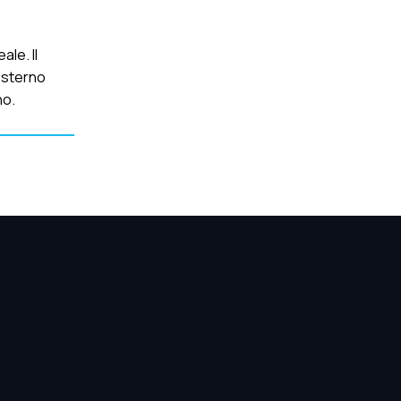
le. Il
esterno
no.