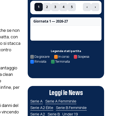
1
2
3
4
5
‹
›
Giornata 1 — 2026-27
nche se non
Nessun dato per questa giornata.
patta, con
o si stacca
contro
Legenda stati partita
Da giocare
In corso
Sospesa
Rinviata
Terminata
 vantaggio
da clean
e
infine, per
Leggi le News
Serie A
Serie A Femminile
 danni del
Serie A2 Élite
Serie B Femminile
ò vincendo
Serie A2
Serie B
Under 19