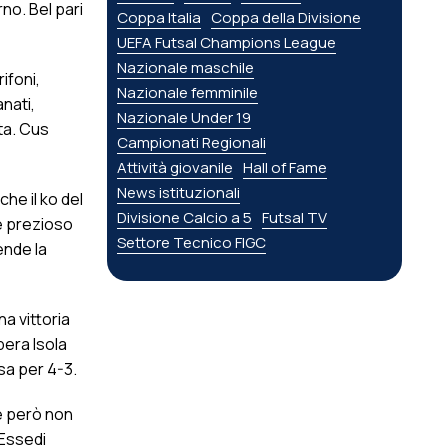
no. Bel pari
Coppa Italia
Coppa della Divisione
UEFA Futsal Champions League
Nazionale maschile
ifoni,
Nazionale femminile
nati,
Nazionale Under 19
eta. Cus
Campionati Regionali
Attività giovanile
Hall of Fame
News istituzionali
he il ko del
Divisione Calcio a 5
Futsal TV
 è prezioso
Settore Tecnico FIGC
ende la
a vittoria
bera Isola
asa per 4-3.
he però non
’Essedi