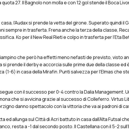
quota 27. Il Bagnolo non molla e con 12 gol stende il Boca Livor
casa, l’Audax si prende la vetta del girone. Superato quindi il Gr
i sempre in trasferta. Frena anche la terza della classe, Reca
ifica. Ko per il New Real Rieti e colpo in trasferta per l’Eta B
ampino che però ha effetti meno nefasti de previsto, visto anc
a si prende il derby e accorcia sulle prime due della classe ed
a (1-6) in casa della Mirafin. Punti salvezza per l’Elmas che st
egue con il successo per 0-4 contro la Dalia Management. Un
na che si avvicina grazie al successo di Colleferro. Virtus Li
erzigno danno spettacolo con la vittoria che va ai padroni di c
ta ed allunga sul Città di Acri battuto in casa dall’Alta Futsal c
anco, resta a -1 dal secondo posto. Il Castellana con il 5-2 sull