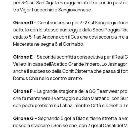
per 3-2 sul Sant’Agata ha agganciato il secondo posto a 
tra Vigor Fucecchio e Sangiovannese.
Girone D
– Con il successo per 3-2 sul Sangiorgio fuori 
battuto con lo stesso punteggio dalla Spes Poggio Fidon
caduto 5-1 ad Ancona con il Cus che così accorcia in class
Macerata ne segna 6 al Corinaldo.
Girone E
– Seconda sconfitta consecutiva per il Real Ci
Velletri in casa dell’Atletico Grande Impero. Lo Jasnagor
anche il successo della Conit Cisterna che passa di forz
Domus Chia nello scontro diretto.
Girone F
– La grande stagione della GG Teamwear pros
che fa mantenere il vantaggio su San Marzano, con Sulmo
con pochi problemi su Latina, mentre Città di Chieti e T
Girone G
– Segnando 5 gol la Diaz si tiene stretta la vet
riesce a staccare il Senise che, con 7 gol al Casali del M