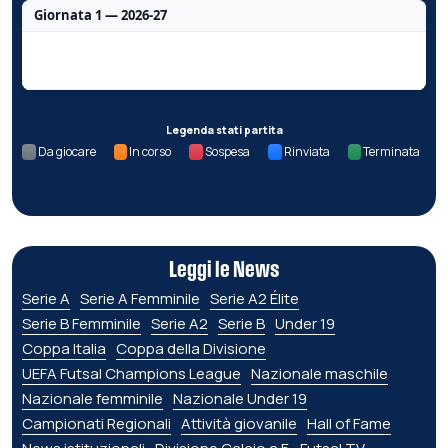
Giornata 1 — 2026-27
Nessun dato per questa giornata.
Legenda stati partita
Da giocare
In corso
Sospesa
Rinviata
Terminata
Leggi le News
Serie A
Serie A Femminile
Serie A2 Élite
Serie B Femminile
Serie A2
Serie B
Under 19
Coppa Italia
Coppa della Divisione
UEFA Futsal Champions League
Nazionale maschile
Nazionale femminile
Nazionale Under 19
Campionati Regionali
Attività giovanile
Hall of Fame