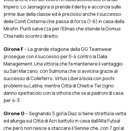
Impero. Lo Jasnagora si prende il derby e accorcia sulle
prime due della classe ed è prezioso anche il successo
della Conit Cisterna che passa di forza (1-6) in casa della
Mirafin. Punti salvezza per l’Elmas che stende la Domus
Chia nello scontro diretto.
Girone F
– La grande stagione della GG Teamwear
prosegue con il successo per 0-4 contro la Dalia
Management. Una vittoria che fa mantenere il vantaggio
su San Marzano, con Sulmona che si avvicina grazie al
successo di Colleferro. Virtus Libera Isola con pochi
problemi su Latina, mentre Città di Chieti e Terzigno
danno spettacolo con la vittoria che va ai padroni di casa
per 4-3.
Girone G
– Segnando 5 gol la Diaz si tiene stretta la vetta
ed allunga sul Città di Acri battuto in casa dall’Alta Futsal
che però non riesce a staccare il Senise che, con 7 gol al