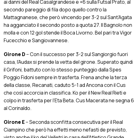
ai danni del Real Casalgrandese e +6 sulla Futsal Prato, al
secondo pareggio di fila dopo quello contro la
Mattagnanese, che però vincendo per 3-2 sul Sant’Agata
ha agganciato il secondo posto a quota 27. Il Bagnolo non
molla e con 12 gol stende il Boca Livorno. Bel pari tra Vigor
Fucecchio e Sangiovannese.
Girone D
– Con il successo per 3-2 sul Sangiorgio fuori
casa, l’Audax si prende la vetta del girone. Superato quindi
il Grifoni, battuto con lo stesso punteggio dalla Spes
Poggio Fidoni sempre in trasferta. Frena anche la terza
della classe, Recanati, caduto 5-1 ad Ancona con il Cus
che così accorcia in classifica. Ko per il New Real Rieti e
colpo in trasferta per l’Eta Beta. Cus Macerata ne segna 6
al Corinaldo.
Girone E
– Seconda sconfitta consecutiva per il Real
Ciampino che però ha effetti meno nefasti de previsto,
visto anche il ko del Velletri in casa dell’Atletico Grande