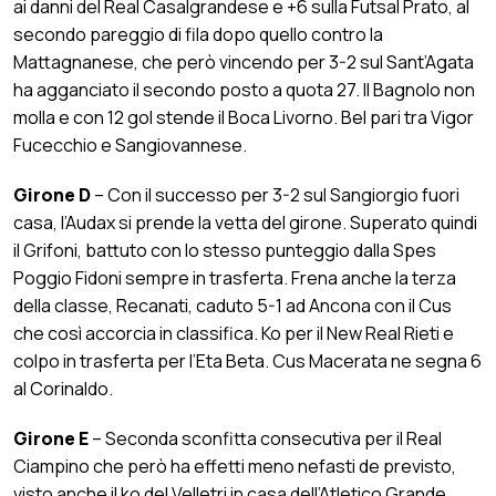
ai danni del Real Casalgrandese e +6 sulla Futsal Prato, al
secondo pareggio di fila dopo quello contro la
Mattagnanese, che però vincendo per 3-2 sul Sant’Agata
ha agganciato il secondo posto a quota 27. Il Bagnolo non
molla e con 12 gol stende il Boca Livorno. Bel pari tra Vigor
Fucecchio e Sangiovannese.
Girone D
– Con il successo per 3-2 sul Sangiorgio fuori
casa, l’Audax si prende la vetta del girone. Superato quindi
il Grifoni, battuto con lo stesso punteggio dalla Spes
Poggio Fidoni sempre in trasferta. Frena anche la terza
della classe, Recanati, caduto 5-1 ad Ancona con il Cus
che così accorcia in classifica. Ko per il New Real Rieti e
colpo in trasferta per l’Eta Beta. Cus Macerata ne segna 6
al Corinaldo.
Girone E
– Seconda sconfitta consecutiva per il Real
Ciampino che però ha effetti meno nefasti de previsto,
visto anche il ko del Velletri in casa dell’Atletico Grande