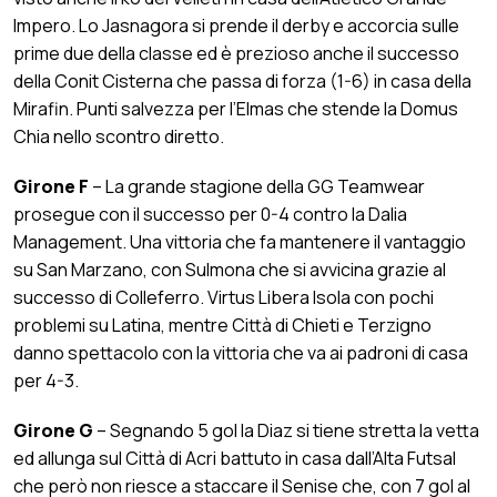
Impero. Lo Jasnagora si prende il derby e accorcia sulle
prime due della classe ed è prezioso anche il successo
della Conit Cisterna che passa di forza (1-6) in casa della
Mirafin. Punti salvezza per l’Elmas che stende la Domus
Chia nello scontro diretto.
Girone F
– La grande stagione della GG Teamwear
prosegue con il successo per 0-4 contro la Dalia
Management. Una vittoria che fa mantenere il vantaggio
su San Marzano, con Sulmona che si avvicina grazie al
successo di Colleferro. Virtus Libera Isola con pochi
problemi su Latina, mentre Città di Chieti e Terzigno
danno spettacolo con la vittoria che va ai padroni di casa
per 4-3.
Girone G
– Segnando 5 gol la Diaz si tiene stretta la vetta
ed allunga sul Città di Acri battuto in casa dall’Alta Futsal
che però non riesce a staccare il Senise che, con 7 gol al