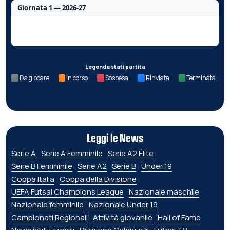
Giornata 1 — 2026-27
Nessun dato per questa giornata.
Legenda stati partita
Da giocare
In corso
Sospesa
Rinviata
Terminata
Leggi le News
Serie A
Serie A Femminile
Serie A2 Élite
Serie B Femminile
Serie A2
Serie B
Under 19
Coppa Italia
Coppa della Divisione
UEFA Futsal Champions League
Nazionale maschile
Nazionale femminile
Nazionale Under 19
Campionati Regionali
Attività giovanile
Hall of Fame