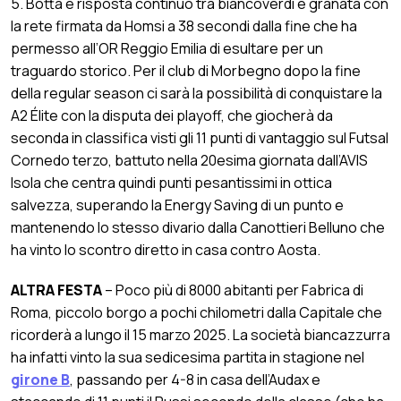
5. Botta e risposta continuo tra biancoverdi e granata con
la rete firmata da Homsi a 38 secondi dalla fine che ha
permesso all’OR Reggio Emilia di esultare per un
traguardo storico. Per il club di Morbegno dopo la fine
della regular season ci sarà la possibilità di conquistare la
A2 Élite con la disputa dei playoff, che giocherà da
seconda in classifica visti gli 11 punti di vantaggio sul Futsal
Cornedo terzo, battuto nella 20esima giornata dall’AVIS
Isola che centra quindi punti pesantissimi in ottica
salvezza, superando la Energy Saving di un punto e
mantenendo lo stesso divario dalla Canottieri Belluno che
ha vinto lo scontro diretto in casa contro Aosta.
ALTRA FESTA
– Poco più di 8000 abitanti per Fabrica di
Roma, piccolo borgo a pochi chilometri dalla Capitale che
ricorderà a lungo il 15 marzo 2025. La società biancazzurra
ha infatti vinto la sua sedicesima partita in stagione nel
girone B
, passando per 4-8 in casa dell’Audax e