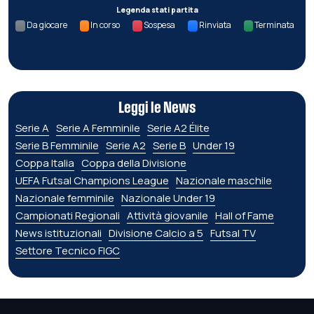
Legenda stati partita
Da giocare
In corso
Sospesa
Rinviata
Terminata
Leggi le News
Serie A
Serie A Femminile
Serie A2 Élite
Serie B Femminile
Serie A2
Serie B
Under 19
Coppa Italia
Coppa della Divisione
UEFA Futsal Champions League
Nazionale maschile
Nazionale femminile
Nazionale Under 19
Campionati Regionali
Attività giovanile
Hall of Fame
News istituzionali
Divisione Calcio a 5
Futsal TV
Settore Tecnico FIGC