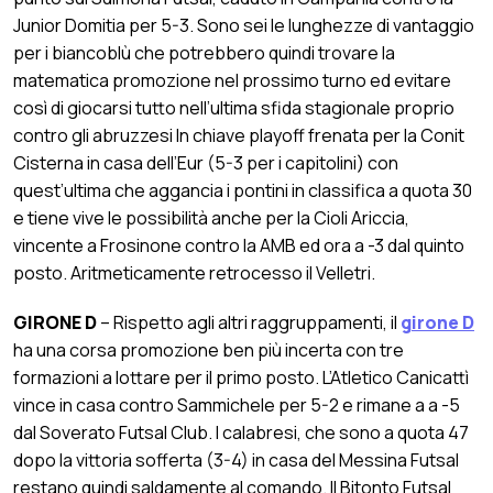
Junior Domitia per 5-3. Sono sei le lunghezze di vantaggio
per i biancoblù che potrebbero quindi trovare la
matematica promozione nel prossimo turno ed evitare
così di giocarsi tutto nell’ultima sfida stagionale proprio
contro gli abruzzesi In chiave playoff frenata per la Conit
Cisterna in casa dell’Eur (5-3 per i capitolini) con
quest’ultima che aggancia i pontini in classifica a quota 30
e tiene vive le possibilità anche per la Cioli Ariccia,
vincente a Frosinone contro la AMB ed ora a -3 dal quinto
posto. Aritmeticamente retrocesso il Velletri.
GIRONE D
– Rispetto agli altri raggruppamenti, il
girone D
ha una corsa promozione ben più incerta con tre
formazioni a lottare per il primo posto. L’Atletico Canicattì
vince in casa contro Sammichele per 5-2 e rimane a a -5
dal Soverato Futsal Club. I calabresi, che sono a quota 47
dopo la vittoria sofferta (3-4) in casa del Messina Futsal
restano quindi saldamente al comando. Il Bitonto Futsal