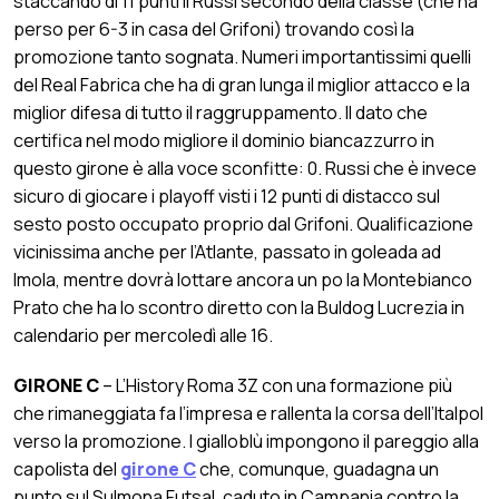
staccando di 11 punti il Russi secondo della classe (che ha
perso per 6-3 in casa del Grifoni) trovando così la
promozione tanto sognata. Numeri importantissimi quelli
del Real Fabrica che ha di gran lunga il miglior attacco e la
miglior difesa di tutto il raggruppamento. Il dato che
certifica nel modo migliore il dominio biancazzurro in
questo girone è alla voce sconfitte: 0. Russi che è invece
sicuro di giocare i playoff visti i 12 punti di distacco sul
sesto posto occupato proprio dal Grifoni. Qualificazione
vicinissima anche per l’Atlante, passato in goleada ad
Imola, mentre dovrà lottare ancora un po la Montebianco
Prato che ha lo scontro diretto con la Buldog Lucrezia in
calendario per mercoledì alle 16.
GIRONE C
– L’History Roma 3Z con una formazione più
che rimaneggiata fa l’impresa e rallenta la corsa dell’Italpol
verso la promozione. I gialloblù impongono il pareggio alla
capolista del
girone C
che, comunque, guadagna un
punto sul Sulmona Futsal, caduto in Campania contro la