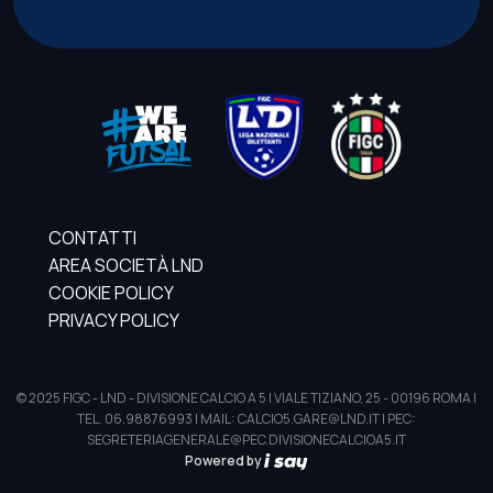
CONTATTI
AREA SOCIETÀ LND
COOKIE POLICY
PRIVACY POLICY
© 2025 FIGC - LND - DIVISIONE CALCIO A 5 | VIALE TIZIANO, 25 - 00196 ROMA |
TEL. 06.98876993 | MAIL: CALCIO5.GARE@LND.IT | PEC:
SEGRETERIAGENERALE@PEC.DIVISIONECALCIOA5.IT
Powered by