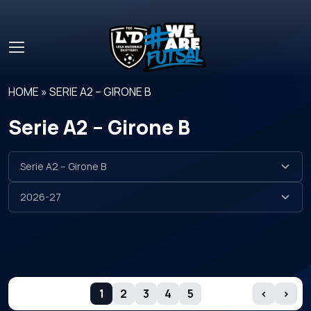
Skip to main content
HOME
»
SERIE A2 – GIRONE B
Serie A2 – Girone B
GIORNATE
1
2
3
4
5
‹
›