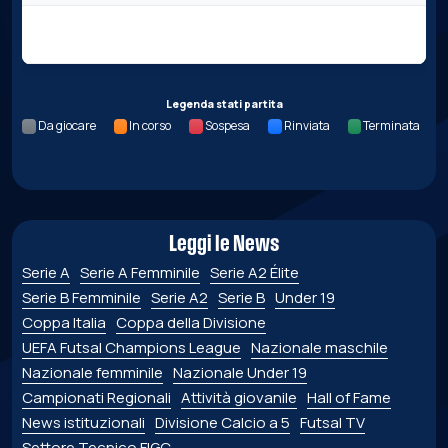
Nessun dato per questa giornata.
Legenda stati partita
Da giocare
In corso
Sospesa
Rinviata
Terminata
Leggi le News
Serie A
Serie A Femminile
Serie A2 Élite
Serie B Femminile
Serie A2
Serie B
Under 19
Coppa Italia
Coppa della Divisione
UEFA Futsal Champions League
Nazionale maschile
Nazionale femminile
Nazionale Under 19
Campionati Regionali
Attività giovanile
Hall of Fame
News istituzionali
Divisione Calcio a 5
Futsal TV
Settore Tecnico FIGC