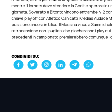
mentre l’Hornets deve stendere la Conit e sperare in un
giornata. Soverato e Bitonto vincono entrambe 4-2 con 
chiave play off con Atletico Canicattì, Kredias Audace M
posizione ancora in bilico. Il Messina vince a Sammichele 
retrocessione con i pugliesi che giocheranno i play out. An
precedenti in campionato premierebbero comunque i c
CONDIVIDI SU: