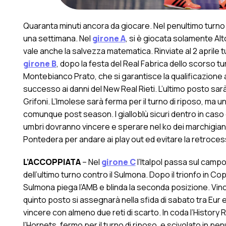
Quaranta minuti ancora da giocare. Nel penultimo turno di
una settimana. Nel
girone A
, si è giocata solamente Alt
vale anche la salvezza matematica. Rinviate al 2 aprile tu
girone B
, dopo la festa del Real Fabrica dello scorso t
Montebianco Prato, che si garantisce la qualificazione a
successo ai danni del New Real Rieti. L’ultimo posto s
Grifoni. L’Imolese sarà ferma per il turno di riposo, ma 
comunque post season. I gialloblù sicuri dentro in caso d
umbri dovranno vincere e sperare nel ko dei marchigiani.
Pontedera per andare ai play out ed evitare la retroces
L’ACCOPPIATA
– Nel
girone C
l’Italpol passa sul campo
dell’ultimo turno contro il Sulmona. Dopo il trionfo in Copp
Sulmona piega l’AMB e blinda la seconda posizione. Vinco
quinto posto si assegnarà nella sfida di sabato tra Eur e
vincere con almeno due reti di scarto. In coda l’History 
l’Hornets, fermo per il turno di riposo, e scivolato in pen