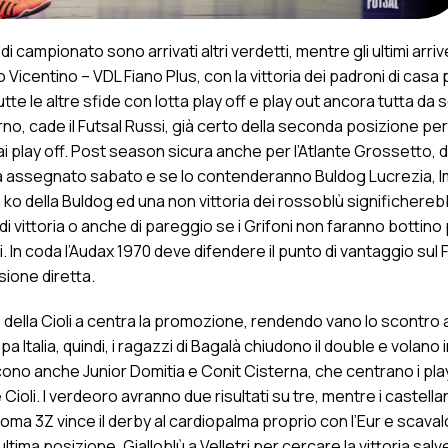
 campionato sono arrivati altri verdetti, mentre gli ultimi arri
o Vicentino – VDL Fiano Plus, con la vittoria dei padroni di casa
tte le altre sfide con lotta play off e play out ancora tutta da s
urno, cade il Futsal Russi, già certo della seconda posizione pe
i play off. Post season sicura anche per l’Atlante Grossetto, d
arà assegnato sabato e se lo contenderanno Buldog Lucrezia, 
un ko della Buldog ed una non vittoria dei rossoblù significhere
i vittoria o anche di pareggio se i Grifoni non faranno bottino 
 In coda l’Audax 1970 deve difendere il punto di vantaggio sul 
sione diretta.
 della Cioli a centra la promozione, rendendo vano lo scontro a
a Italia, quindi, i ragazzi di Bagalà chiudono il double e volano i
no anche Junior Domitia e Conit Cisterna, che centrano i play o
 Cioli. I verdeoro avranno due risultati su tre, mentre i castell
Roma 3Z vince il derby al cardiopalma proprio con l’Eur e scaval
ultima posizione. Gialloblù a Velletri per cercare la vittoria sal