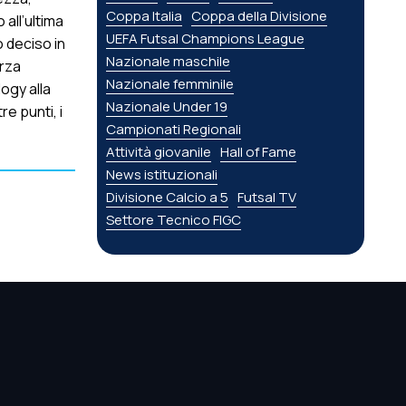
Coppa Italia
Coppa della Divisione
 all’ultima
UEFA Futsal Champions League
 deciso in
Nazionale maschile
erza
Nazionale femminile
logy alla
Nazionale Under 19
re punti, i
Campionati Regionali
Attività giovanile
Hall of Fame
News istituzionali
Divisione Calcio a 5
Futsal TV
Settore Tecnico FIGC