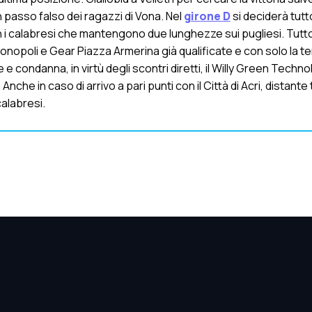
 passo falso dei ragazzi di Vona. Nel
girone D
si deciderà tutto
i calabresi che mantengono due lunghezze sui pugliesi. Tutto
onopoli e Gear Piazza Armerina già qualificate e con solo la t
e condanna, in virtù degli scontri diretti, il Willy Green Techno
che in caso di arrivo a pari punti con il Città di Acri, distante t
alabresi.