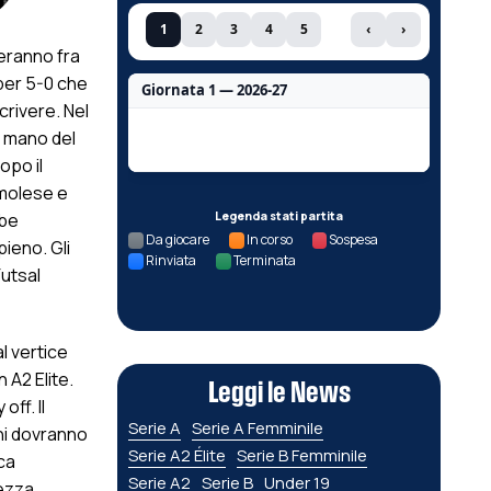
1
2
3
4
5
‹
›
veranno fra
 per 5-0 che
Giornata 1 — 2026-27
crivere. Nel
Nessun dato per questa giornata.
r mano del
opo il
Imolese e
bbe
Legenda stati partita
Da giocare
In corso
Sospesa
pieno. Gli
Rinviata
Terminata
Futsal
l vertice
n A2 Elite.
Leggi le News
ff. Il
Serie A
Serie A Femminile
ani dovranno
Serie A2 Élite
Serie B Femminile
ca
Serie A2
Serie B
Under 19
vezza,