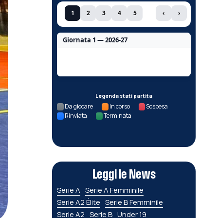
1
2
3
4
5
‹
›
Giornata 1 — 2026-27
Nessun dato per questa giornata.
Legenda stati partita
Da giocare
In corso
Sospesa
Rinviata
Terminata
Leggi le News
Serie A
Serie A Femminile
Serie A2 Élite
Serie B Femminile
Serie A2
Serie B
Under 19