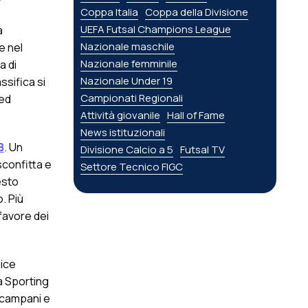
Coppa Italia
Coppa della Divisione
UEFA Futsal Champions League
a
Nazionale maschile
e nel
Nazionale femminile
a di
Nazionale Under 19
ssifica si
Campionati Regionali
 ed
Attività giovanile
Hall of Fame
News istituzionali
B
. Un
Divisione Calcio a 5
Futsal TV
confitta e
Settore Tecnico FIGC
esto
. Più
favore dei
lice
la Sporting
i campani e