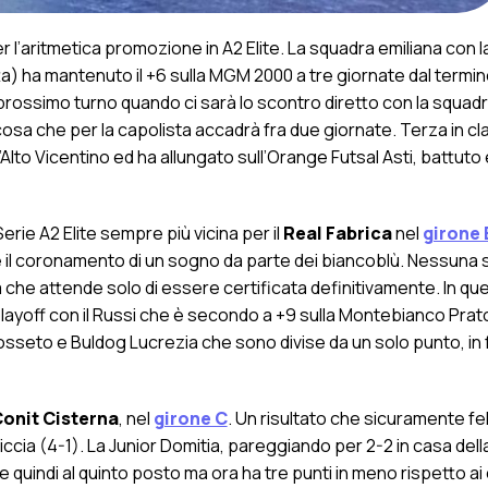
r l’aritmetica promozione in A2 Elite. La squadra emiliana con l
a) ha mantenuto il +6 sulla MGM 2000 a tre giornate dal termin
prossimo turno quando ci sarà lo scontro diretto con la squadr
sa che per la capolista accadrà fra due giornate. Terza in cla
Alto Vicentino ed ha allungato sull’Orange Futsal Asti, battuto
erie A2 Elite sempre più vicina per il
Real Fabrica
nel
girone 
l coronamento di un sogno da parte dei biancoblù. Nessuna s
za che attende solo di essere certificata definitivamente. In qu
ayoff con il Russi che è secondo a +9 sulla Montebianco Prato
Grosseto e Buldog Lucrezia che sono divise da un solo punto, in 
 Conit Cisterna
, nel
girone C
. Un risultato che sicuramente fe
 Ariccia (4-1). La Junior Domitia, pareggiando per 2-2 in casa del
ne quindi al quinto posto ma ora ha tre punti in meno rispetto a