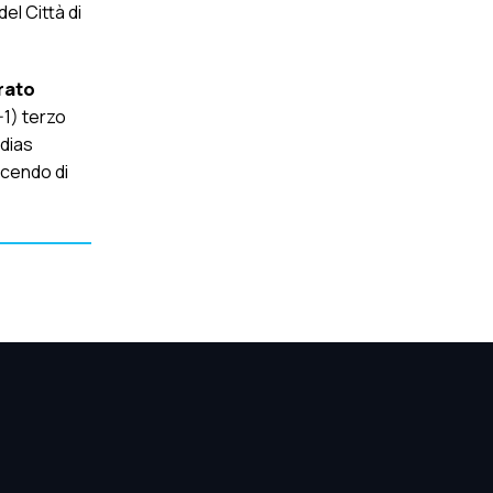
del Città di
rato
-1) terzo
edias
ncendo di