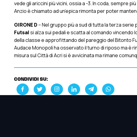
vede gli ariccini più vicini, ossia a -3. In coda, sempre più 
Anzio è chiamato ad un’epica rimonta per poter mantene
GIRONE D
– Nel gruppo più a sud di tutta la terza serie 
Futsal
si alza sui pedali e scatta al comando vincendo lo
della classe e approfittando del pareggio del Bitonto F
Audace Monopoli ha osservato il turno di riposo ma è ri
misura sul Città di Acri si è avvicinata ma rimane comunq
CONDIVIDI SU: