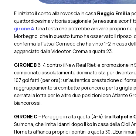
E’ iniziato il conto alla rovescia in casa
Reggio Emilia
pe
quattordicesima vittoria stagionale (e nessuna sconfitt
girone A
. Una festa che potrebbe arrivare proprio nel 
Morbegno, che in questo turno ha osservato il riposo, co
conferma la Futsal Cornedo che ha vinto 1-2 in casa dell’
agganciato dalla Videoton Crema a quota 23.
GIRONE B
6-4 contro il New Real Rieti e promozione in S
campionato assolutamente dominato sta per diventare i
107 gol fatti (per ora): un’autentica prestazione di for
raggruppamento si combatte poi ancora per la griglia pl
serrata la lotta per le altre due posizioni con Atlante 
biancorossi.
GIRONE C
– Pareggio in alta quota (4-4)
tra Italpol e
Sulmona, che limita i danni dopo il ko in casa della Cioli
Hornets affianca proprio i pontini a quota 30. L’Eur rima