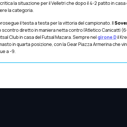
critica la situazione per il Velletri che dopo il 4-2 patito in casa 
re la categoria.
prosegue il testa a testa per la vittoria del campionato. Il
Sove
 scontro diretto in maniera netta contro l’Atletico Canicattì (6
utsal Club in casa del Futsal Mazara. Sempre nel
girone D
il Kr
masto in quarta posizione, con la Gear Piazza Armerina che vi
ue a -9.