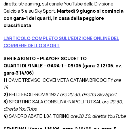
diretta streaming, sul canale YouTube della Divisione
Calcio a 5 e su Sky Sport.
Martedì 9 giugno si comincia
con gara-1 dei quarti, in casa della peggiore
classificata
.
L’ARTICOLO COMPLETO SULL’EDIZIONE ONLINE DEL
CORRIERE DELLO SPORT
SERIE A KINTO – PLAYOFF SCUDETTO
QUARTI DI FINALE – GARA-1 – 09/06 (gara-2 12/06, ev.
gara-3 14/06)
1)
CAME TREVISO-COVEI META CATANIA BRICOCITY
ore
19
2)
FELDI EBOLI-ROMA 1927
ore 20.30, diretta Sky Sport
3)
SPORTING SALA CONSILINA-NAPOLI FUTSAL
ore 20.30,
diretta YouTube
4)
SANDRO ABATE-L84 TORINO
ore 20.30, diretta YouTube
SEMIFINALI (gara-1 16/06, gara-2 19/06, ev. gara-3