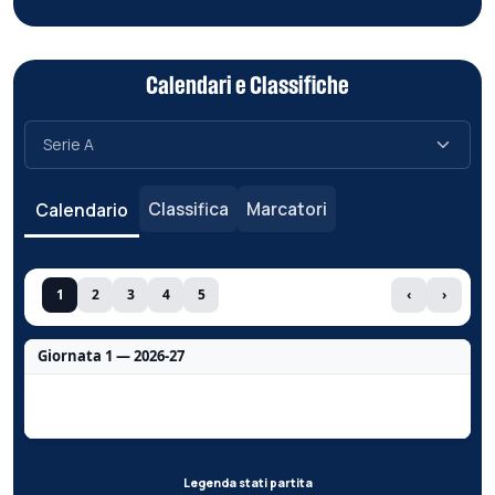
Calendari e Classifiche
Classifica
Marcatori
Calendario
1
2
3
4
5
‹
›
Giornata 1 — 2026-27
Nessun dato per questa giornata.
Legenda stati partita