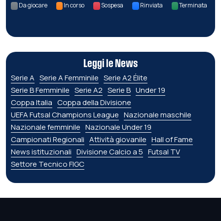
Da giocare
In corso
Sospesa
Rinviata
Terminata
Leggi le News
Serie A
Serie A Femminile
Serie A2 Élite
Serie B Femminile
Serie A2
Serie B
Under 19
Coppa Italia
Coppa della Divisione
UEFA Futsal Champions League
Nazionale maschile
Nazionale femminile
Nazionale Under 19
Campionati Regionali
Attività giovanile
Hall of Fame
News istituzionali
Divisione Calcio a 5
Futsal TV
Settore Tecnico FIGC