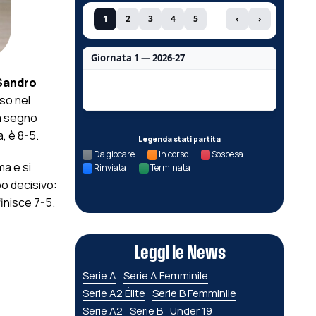
1
2
3
4
5
‹
›
Giornata 1 — 2026-27
Sandro
Nessun dato per questa giornata.
so nel
 a segno
, è 8-5.
Legenda stati partita
Da giocare
In corso
Sospesa
ma e si
Rinviata
Terminata
po decisivo:
finisce 7-5.
Leggi le News
Serie A
Serie A Femminile
Serie A2 Élite
Serie B Femminile
Serie A2
Serie B
Under 19