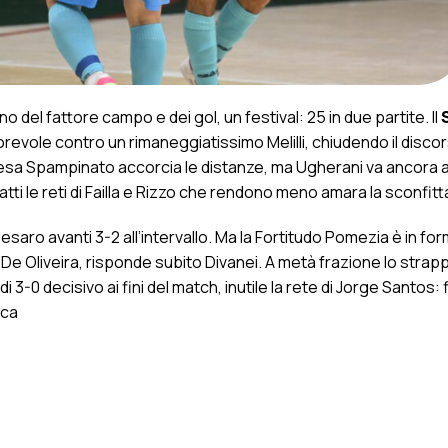
del fattore campo e dei gol, un festival: 25 in due partite. Il
evole contro un rimaneggiatissimo Melilli, chiudendo il discor
presa Spampinato accorcia le distanze, ma Ugherani va ancora
ti le reti di Failla e Rizzo che rendono meno amara la sconfitta
 Pesaro avanti 3-2 all’intervallo. Ma la Fortitudo Pomezia è in for
a De Oliveira, risponde subito Divanei. A metà frazione lo strap
di 3-0 decisivo ai fini del match, inutile la rete di Jorge Santos: 
ica