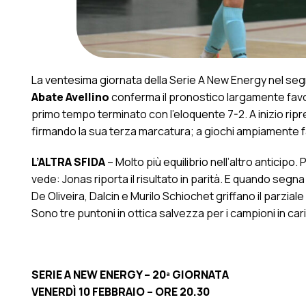
La ventesima giornata della Serie A New Energy nel segno 
Abate Avellino
conferma il pronostico largamente favor
primo tempo terminato con l’eloquente 7-2. A inizio ri
firmando la sua terza marcatura; a giochi ampiamente fat
L’ALTRA SFIDA
– Molto più equilibrio nell’altro anticipo.
vede: Jonas riporta il risultato in parità. E quando segn
De Oliveira, Dalcin e Murilo Schiochet griffano il parziale 
Sono tre puntoni in ottica salvezza per i campioni in car
SERIE A NEW ENERGY – 20ª GIORNATA
VENERDÌ 10 FEBBRAIO – ORE 20.30