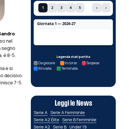
1
2
3
4
5
‹
›
Giornata 1 — 2026-27
Sandro
Nessun dato per questa giornata.
so nel
 a segno
, è 8-5.
Legenda stati partita
Da giocare
In corso
Sospesa
ma e si
Rinviata
Terminata
po decisivo:
finisce 7-5.
Leggi le News
Serie A
Serie A Femminile
Serie A2 Élite
Serie B Femminile
Serie A2
Serie B
Under 19