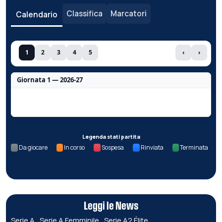
Classifica
Marcatori
Calendario
1
2
3
4
5
‹
›
Giornata 1 — 2026-27
Nessun dato per questa giornata.
Legenda stati partita
Da giocare
In corso
Sospesa
Rinviata
Terminata
Leggi le News
Serie A
Serie A Femminile
Serie A2 Élite