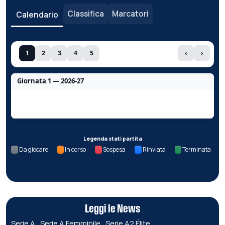
Classifica
Marcatori
Calendario
1
2
3
4
5
‹
›
Giornata 1 — 2026-27
Nessun dato per questa giornata.
Legenda stati partita
Da giocare
In corso
Sospesa
Rinviata
Terminata
Leggi le News
Serie A
Serie A Femminile
Serie A2 Élite