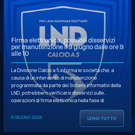
Firma elettronica, possibili disservizi
per manutenzione il 9 giugno dalle ore 9
alle 10
La Divisione Calcio a 5 informa le società che, a
causa di un intervento di manutenzione
programmata da parte dei Sistemi Informativi della
LND, potrebbero verificarsi disservizi sulle
operazioni di firma elettronica nella fase di
chiamata telefonica dalle ore 9 alle ore 10 del 9
giugno 2026.
8 GIUGNO 2026
LEGGI TUTTO