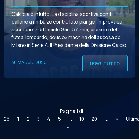
Calcio a 5 in lutto. La disciplina sportiva con il
pallone a rimbalzo controllato piange l’improvvisa
scomparsa di Daniele Sau, 57 anni, pioniere del
futsal lombardo, deus ex machina dell’ascesa del
Milano in Serie A. Il Presidente della Divisione Calcio
a 5, Stefano Castiglia, a nome di tutto il Consiglio
Direttivo e dell’intero movimento porge […]
30 MAGGIO 2026
LEGGI TUTTO
Pagina 1 di
25
1
2
3
4
5
...
10
20
...
»
Ultim
»