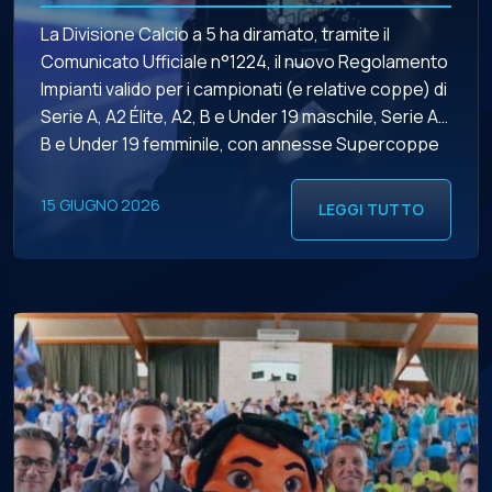
La Divisione Calcio a 5 ha diramato, tramite il
Comunicato Ufficiale n°1224, il nuovo Regolamento
Impianti valido per i campionati (e relative coppe) di
Serie A, A2 Élite, A2, B e Under 19 maschile, Serie A,
B e Under 19 femminile, con annesse Supercoppe
(maschile, femminile e Under 19) e Coppa della
Divisione, in vigore […]
15 GIUGNO 2026
LEGGI TUTTO