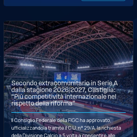
Secondo extracomunitario in Serie A
dalla stagione 2026/2027, Castiglia:
“Più competitività internazionale nel
rispetto della riforma”
Il Consiglio Federale della FIGC ha approvato,
ufficializzandola tramite il C.U. n° 29/A, la richiesta
della Divisione Calcio a 5 volta a consentire alle