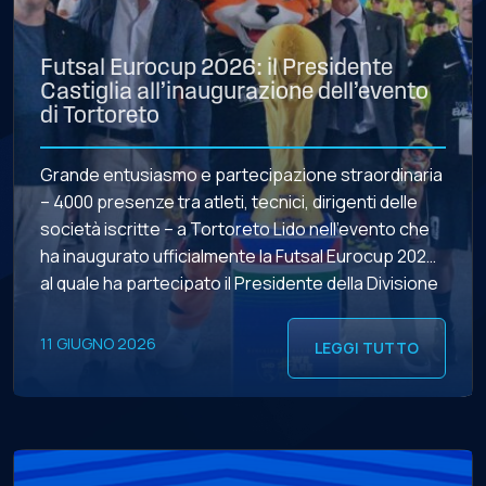
Futsal Eurocup 2026: il Presidente
Castiglia all’inaugurazione dell’evento
di Tortoreto
Grande entusiasmo e partecipazione straordinaria
– 4000 presenze tra atleti, tecnici, dirigenti delle
società iscritte – a Tortoreto Lido nell’evento che
ha inaugurato ufficialmente la Futsal Eurocup 2026,
al quale ha partecipato il Presidente della Divisione
Calcio a 5 Stefano Castiglia, accompagnato dal
Vicepresidente Vicario Leonardo Todaro, dal
11 GIUGNO 2026
LEGGI TUTTO
Vicepresidente Andrea Farabini e dal Consigliere
Antonio […]