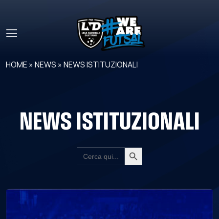
Skip to main content
HOME
»
NEWS
»
NEWS ISTITUZIONALI
NEWS ISTITUZIONALI
Search Button
SEARCH
FOR: