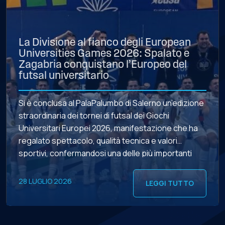
La Divisione al fianco degli European
Universities Games 2026: Spalato e
Zagabria conquistano l’Europeo del
futsal universitario
Si è conclusa al PalaPalumbo di Salerno un’edizione
straordinaria dei tornei di futsal dei Giochi
Universitari Europei 2026, manifestazione che ha
regalato spettacolo, qualità tecnica e valori
sportivi, confermandosi una delle più importanti
vetrine del movimento universitario europeo. LE
FINALI – Ventiquattro incontri di altissimo livello
28 LUGLIO 2026
LEGGI TUTTO
hanno accompagnato il percorso delle 20 squadre
maschili e delle […]