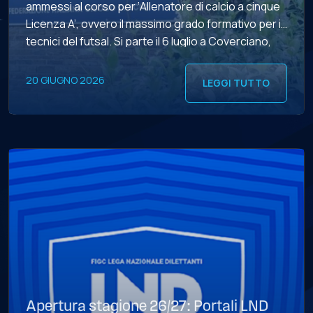
ammessi al corso per ‘Allenatore di calcio a cinque
Licenza A’, ovvero il massimo grado formativo per i
tecnici del futsal. Si parte il 6 luglio a Coverciano,
due le settimane (fino al 16 luglio) di lezioni, con un
totale […]
20 GIUGNO 2026
LEGGI TUTTO
Apertura stagione 26/27: Portali LND