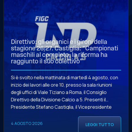
Direttivo: gli organici e i gironi della
stagione 26/27. Castiglia: “Campionati
maschili al completo, la riforma ha
raggiunto il suo obiettivo”
Si è svolto nella mattinata di martedì 4 agosto, con
inizio dei lavori alle ore 10, presso la sala riunioni
degli uffici di Viale Tiziano a Roma, il Consiglio
Direttivo della Divisione Calcio a 5. Presenti il
Presidente Stefano Castiglia, il Vicepresidente
Vicario Leonardo Todaro, il Vicepresidente Andrea
Farabini, i Consiglieri Donato Giovanni Allegrini, Ugo
4 AGOSTO 2026
LEGGI TUTTO
[…]