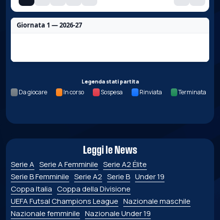
Giornata 1 — 2026-27
Nessun dato per questa giornata.
Legenda stati partita
Da giocare
In corso
Sospesa
Rinviata
Terminata
Leggi le News
Serie A
Serie A Femminile
Serie A2 Élite
Serie B Femminile
Serie A2
Serie B
Under 19
Coppa Italia
Coppa della Divisione
UEFA Futsal Champions League
Nazionale maschile
Nazionale femminile
Nazionale Under 19