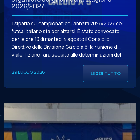
2026/2027
Il sipario sui campionati dell’annata 2026/2027 del
futsal italiano sta per alzarsi. È stato convocato
per le ore 10 di martedì 4 agosto il Consiglio
Direttivo della Divisione Calcio a 5: la riunione di
Viale Tiziano farà seguito alle determinazioni del
Consiglio Direttivo della LND (in programma alle ore
12.30 di lunedì 3 agosto) in merito all’esito […]
29 LUGLIO 2026
LEGGI TUTTO