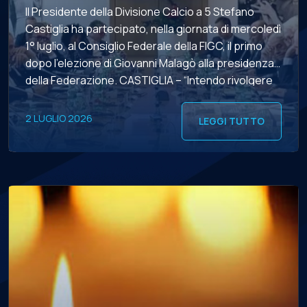
Il Presidente della Divisione Calcio a 5 Stefano
Castiglia ha partecipato, nella giornata di mercoledì
1° luglio, al Consiglio Federale della FIGC, il primo
dopo l’elezione di Giovanni Malagò alla presidenza
della Federazione. CASTIGLIA – “Intendo rivolgere
al Presidente Malagò i migliori auguri di buon lavoro
– esordisce il numero uno di Viale Tiziano -. […]
2 LUGLIO 2026
LEGGI TUTTO