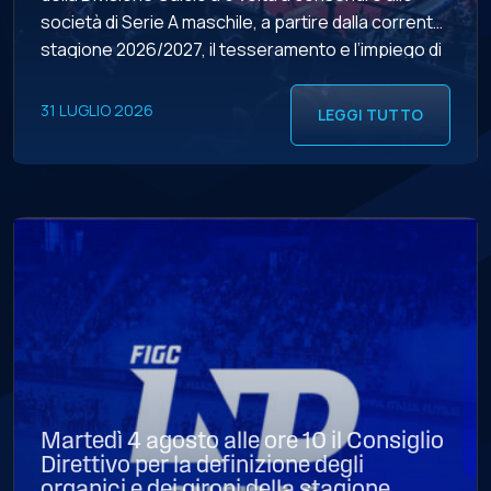
società di Serie A maschile, a partire dalla corrente
stagione 2026/2027, il tesseramento e l’impiego di
un secondo giocatore extracomunitario. Il
percorso che ha portato all’accoglimento di tale
31 LUGLIO 2026
LEGGI TUTTO
istanza ha coinvolto […]
Martedì 4 agosto alle ore 10 il Consiglio
Direttivo per la definizione degli
organici e dei gironi della stagione