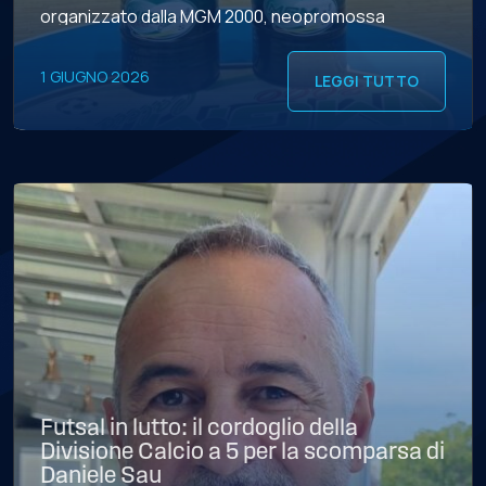
organizzato dalla MGM 2000, neopromossa
capace di qualificarsi per i playoff al primo anno di
Serie A2 Élite. CASTIGLIA – “È […]
1 GIUGNO 2026
LEGGI TUTTO
Futsal in lutto: il cordoglio della
Divisione Calcio a 5 per la scomparsa di
Daniele Sau