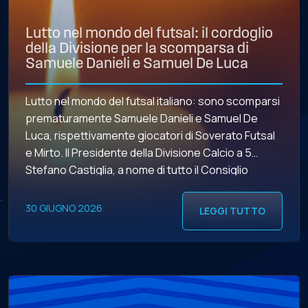
Lutto nel mondo del futsal: il cordoglio
della Divisione per la scomparsa di
Samuele Danieli e Samuel De Luca
Lutto nel mondo del futsal italiano: sono scomparsi
prematuramente Samuele Danieli e Samuel De
Luca, rispettivamente giocatori di Soverato Futsal
e Mirto. Il Presidente della Divisione Calcio a 5
Stefano Castiglia, a nome di tutto il Consiglio
Direttivo e dell’intero movimento, intende porgere
le più sentite condoglianze alle famiglie e ai club.
30 GIUGNO 2026
LEGGI TUTTO