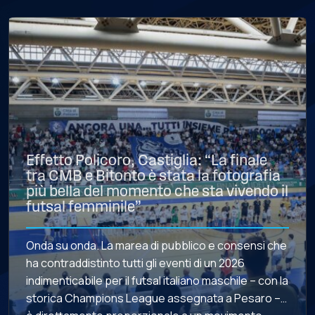
Effetto Policoro, Castiglia: “La finale
tra CMB e Bitonto è stata la fotografia
più bella del momento che sta vivendo il
futsal femminile”
Onda su onda. La marea di pubblico e consensi che
ha contraddistinto tutti gli eventi di un 2026
indimenticabile per il futsal italiano maschile – con la
storica Champions League assegnata a Pesaro –