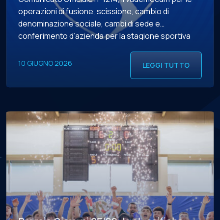
operazioni di fusione, scissione, cambio di
denominazione sociale, cambi di sede e
conferimento d’azienda per la stagione sportiva
2026/2027. LA SCADENZA – Le operazioni possono
essere effettuate a partire da oggi, mercoledì 10
10 GIUGNO 2026
LEGGI TUTTO
giugno, sul portale Servizi F.I.G.C. Anagrafe […]