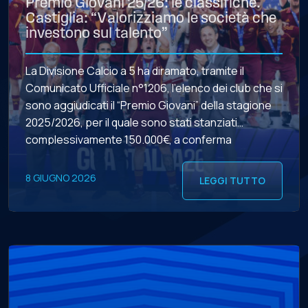
Premio Giovani 25/26: le classifiche.
Castiglia: “Valorizziamo le società che
investono sul talento”
La Divisione Calcio a 5 ha diramato, tramite il
Comunicato Ufficiale n°1206, l’elenco dei club che si
sono aggiudicati il “Premio Giovani” della stagione
2025/2026, per il quale sono stati stanziati
complessivamente 150.000€, a conferma
dell’impegno della governance di Viale Tiziano nel
sostenere economicamente, attraverso l’impiego
8 GIUGNO 2026
LEGGI TUTTO
di risorse rilevanti, le società che hanno promosso
una “politica […]