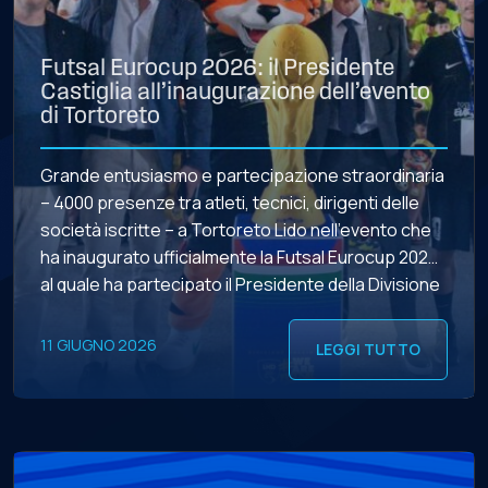
Futsal Eurocup 2026: il Presidente
Castiglia all’inaugurazione dell’evento
di Tortoreto
Grande entusiasmo e partecipazione straordinaria
– 4000 presenze tra atleti, tecnici, dirigenti delle
società iscritte – a Tortoreto Lido nell’evento che
ha inaugurato ufficialmente la Futsal Eurocup 2026,
al quale ha partecipato il Presidente della Divisione
Calcio a 5 Stefano Castiglia, accompagnato dal
Vicepresidente Vicario Leonardo Todaro, dal
11 GIUGNO 2026
LEGGI TUTTO
Vicepresidente Andrea Farabini e dal Consigliere
Antonio […]