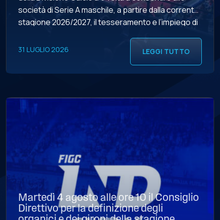
società di Serie A maschile, a partire dalla corrente
stagione 2026/2027, il tesseramento e l’impiego di
un secondo giocatore extracomunitario. Il
percorso che ha portato all’accoglimento di tale
31 LUGLIO 2026
LEGGI TUTTO
istanza ha coinvolto […]
Martedì 4 agosto alle ore 10 il Consiglio
Direttivo per la definizione degli
organici e dei gironi della stagione