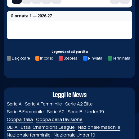
Giornata 1 — 2026-27
Nessun dato per questa giornata.
Legenda stati partita
Da giocare
In corso
Sospesa
Rinviata
Terminata
Leggi le News
Serie A
Serie A Femminile
Serie A2 Élite
Serie B Femminile
Serie A2
Serie B
Under 19
Coppa Italia
Coppa della Divisione
UEFA Futsal Champions League
Nazionale maschile
Nazionale femminile
Nazionale Under 19