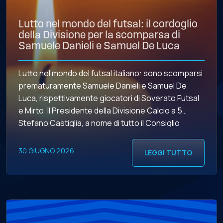
Lutto nel mondo del futsal: il cordoglio
della Divisione per la scomparsa di
Samuele Danieli e Samuel De Luca
Lutto nel mondo del futsal italiano: sono scomparsi
prematuramente Samuele Danieli e Samuel De
Luca, rispettivamente giocatori di Soverato Futsal
e Mirto. Il Presidente della Divisione Calcio a 5
Stefano Castiglia, a nome di tutto il Consiglio
Direttivo e dell’intero movimento, intende porgere
le più sentite condoglianze alle famiglie e ai club.
30 GIUGNO 2026
LEGGI TUTTO