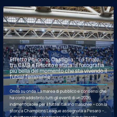
Effetto Policoro, Castiglia: “La finale
tra CMB e Bitonto è stata la fotografia
più bella del momento che sta vivendo il
futsal femminile”
Onda su onda. La marea di pubblico e consensi che
ha contraddistinto tutti gli eventi di un 2026
indimenticabile per il futsal italiano maschile – con la
storica Champions League assegnata a Pesaro –