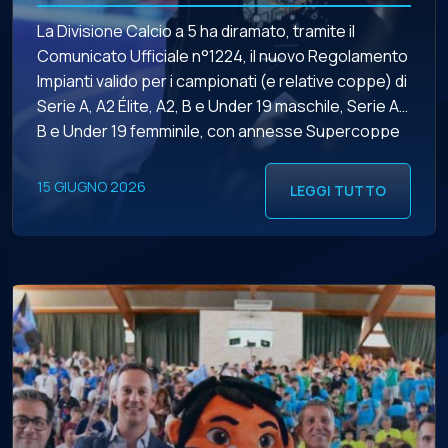
La Divisione Calcio a 5 ha diramato, tramite il
Comunicato Ufficiale n°1224, il nuovo Regolamento
Impianti valido per i campionati (e relative coppe) di
Serie A, A2 Élite, A2, B e Under 19 maschile, Serie A,
B e Under 19 femminile, con annesse Supercoppe
(maschile, femminile e Under 19) e Coppa della
Divisione, in vigore […]
15 GIUGNO 2026
LEGGI TUTTO