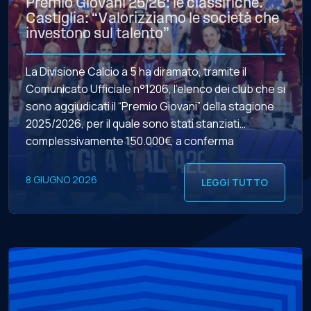
Premio Giovani 25/26: le classifiche.
Castiglia: “Valorizziamo le società che
investono sul talento”
La Divisione Calcio a 5 ha diramato, tramite il
Comunicato Ufficiale n°1206, l’elenco dei club che si
sono aggiudicati il “Premio Giovani” della stagione
2025/2026, per il quale sono stati stanziati
complessivamente 150.000€, a conferma
dell’impegno della governance di Viale Tiziano nel
sostenere economicamente, attraverso l’impiego
8 GIUGNO 2026
LEGGI TUTTO
di risorse rilevanti, le società che hanno promosso
una “politica […]