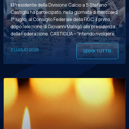
Il Presidente della Divisione Calcio a 5 Stefano
Castiglia ha partecipato, nella giornata di mercoledì
1° luglio, al Consiglio Federale della FIGC, il primo
dopo l’elezione di Giovanni Malagò alla presidenza
della Federazione. CASTIGLIA – “Intendo rivolgere
al Presidente Malagò i migliori auguri di buon lavoro
– esordisce il numero uno di Viale Tiziano -. […]
2 LUGLIO 2026
LEGGI TUTTO