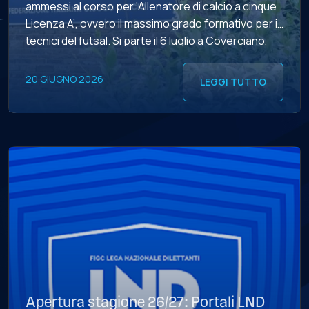
ammessi al corso per ‘Allenatore di calcio a cinque
Licenza A’, ovvero il massimo grado formativo per i
tecnici del futsal. Si parte il 6 luglio a Coverciano,
due le settimane (fino al 16 luglio) di lezioni, con un
totale […]
20 GIUGNO 2026
LEGGI TUTTO
Apertura stagione 26/27: Portali LND