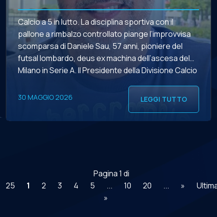
Calcio a 5 in lutto. La disciplina sportiva con il
pallone a rimbalzo controllato piange l’improvvisa
scomparsa di Daniele Sau, 57 anni, pioniere del
futsal lombardo, deus ex machina dell’ascesa del
Milano in Serie A. Il Presidente della Divisione Calcio
a 5, Stefano Castiglia, a nome di tutto il Consiglio
Direttivo e dell’intero movimento porge […]
30 MAGGIO 2026
LEGGI TUTTO
Pagina 1 di
25
1
2
3
4
5
...
10
20
...
»
Ultim
»