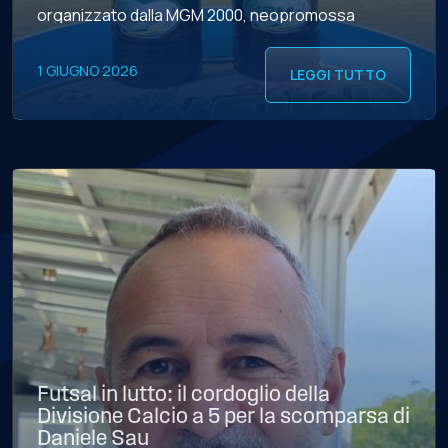
organizzato dalla MGM 2000, neopromossa
capace di qualificarsi per i playoff al primo anno di
Serie A2 Élite. CASTIGLIA – “È […]
1 GIUGNO 2026
LEGGI TUTTO
Futsal in lutto: il cordoglio della
Divisione Calcio a 5 per la scomparsa di
Daniele Sau