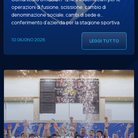
operazioni di fusione, scissione, cambio di
denominazione sociale, cambi di sede e
conferimento d’azienda per la stagione sportiva
2026/2027. LA SCADENZA – Le operazioni possono
essere effettuate a partire da oggi, mercoledì 10
10 GIUGNO 2026
LEGGI TUTTO
giugno, sul portale Servizi F.I.G.C. Anagrafe […]