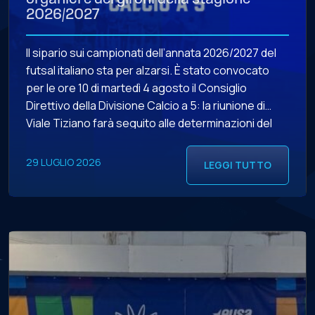
2026/2027
Il sipario sui campionati dell’annata 2026/2027 del
futsal italiano sta per alzarsi. È stato convocato
per le ore 10 di martedì 4 agosto il Consiglio
Direttivo della Divisione Calcio a 5: la riunione di
Viale Tiziano farà seguito alle determinazioni del
Consiglio Direttivo della LND (in programma alle ore
12.30 di lunedì 3 agosto) in merito all’esito […]
29 LUGLIO 2026
LEGGI TUTTO