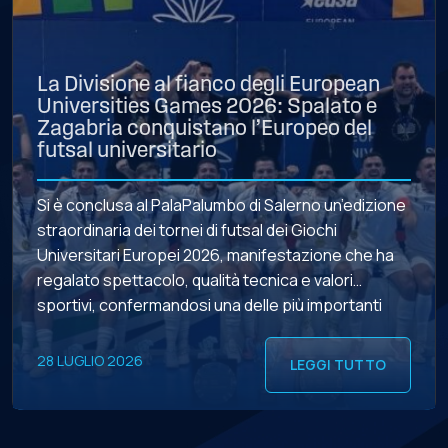
La Divisione al fianco degli European
Universities Games 2026: Spalato e
Zagabria conquistano l’Europeo del
futsal universitario
Si è conclusa al PalaPalumbo di Salerno un’edizione
straordinaria dei tornei di futsal dei Giochi
Universitari Europei 2026, manifestazione che ha
regalato spettacolo, qualità tecnica e valori
sportivi, confermandosi una delle più importanti
vetrine del movimento universitario europeo. LE
FINALI – Ventiquattro incontri di altissimo livello
28 LUGLIO 2026
LEGGI TUTTO
hanno accompagnato il percorso delle 20 squadre
maschili e delle […]