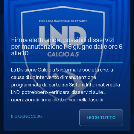
Firma elettronica, possibili disservizi
per manutenzione il 9 giugno dalle ore 9
alle 10
La Divisione Calcio a 5 informa le società che, a
causa di un intervento di manutenzione
programmata da parte dei Sistemi Informativi della
LND, potrebbero verificarsi disservizi sulle
operazioni di firma elettronica nella fase di
chiamata telefonica dalle ore 9 alle ore 10 del 9
giugno 2026.
8 GIUGNO 2026
LEGGI TUTTO