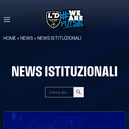
Skip to main content
HOME
»
NEWS
»
NEWS ISTITUZIONALI
NEWS ISTITUZIONALI
Search Button
SEARCH
FOR: