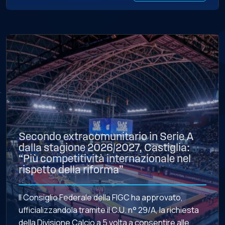
Secondo extracomunitario in Serie A
dalla stagione 2026/2027, Castiglia:
“Più competitività internazionale nel
rispetto della riforma”
Il Consiglio Federale della FIGC ha approvato,
ufficializzandola tramite il C.U. n° 29/A, la richiesta
della Divisione Calcio a 5 volta a consentire alle