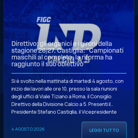
Direttivo: gli organici e i gironi della
stagione 26/27. Castiglia: “Campionati
maschili al completo, la riforma ha
raggiunto il suo obiettivo”
Si è svolto nella mattinata di martedì 4 agosto, con
inizio dei lavori alle ore 10, presso la sala riunioni
degli uffici di Viale Tiziano a Roma, il Consiglio
Direttivo della Divisione Calcio a 5. Presenti il
Presidente Stefano Castiglia, il Vicepresidente
Vicario Leonardo Todaro, il Vicepresidente Andrea
Farabini, i Consiglieri Donato Giovanni Allegrini, Ugo
4 AGOSTO 2026
LEGGI TUTTO
[…]