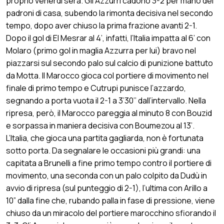
proprio venerdì sera. Gli Azzurri cadono 3-2 per mano dei
padroni di casa, subendo la rimonta decisiva nel secondo
tempo, dopo aver chiuso la prima frazione avanti 2-1.
Dopo il gol di El Mesrar al 4’, infatti, l’Italia impatta al 6’ con
Molaro (primo gol in maglia Azzurra per lui) bravo nel
piazzarsi sul secondo palo sul calcio di punizione battuto
da Motta. Il Marocco gioca col portiere di movimento nel
finale di primo tempo e Cutrupi punisce l’azzardo,
segnando a porta vuota il 2-1 a 3’30’’ dall’intervallo. Nella
ripresa, però, il Marocco pareggia al minuto 8 con Bouzid
e sorpassa in maniera decisiva con Boumezou al 13’.
L’Italia, che gioca una partita gagliarda, non è fortunata
sotto porta. Da segnalare le occasioni più grandi: una
capitata a Brunelli a fine primo tempo contro il portiere di
movimento, una seconda con un palo colpito da Dudù in
avvio di ripresa (sul punteggio di 2-1), l’ultima con Arillo a
10” dalla fine che, rubando palla in fase di pressione, viene
chiuso da un miracolo del portiere marocchino sfiorando il