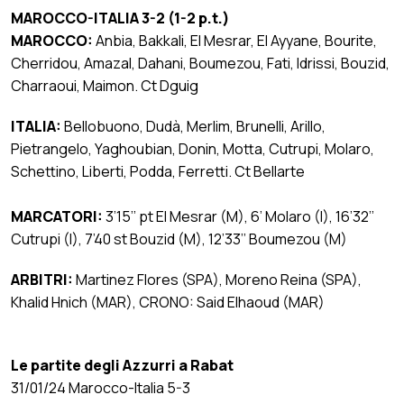
MAROCCO-ITALIA 3-2 (1-2 p.t.)
MAROCCO:
Anbia, Bakkali, El Mesrar, El Ayyane, Bourite,
Cherridou, Amazal, Dahani, Boumezou, Fati, Idrissi, Bouzid,
Charraoui, Maimon. Ct Dguig
ITALIA:
Bellobuono, Dudà, Merlim, Brunelli, Arillo,
Pietrangelo, Yaghoubian, Donin, Motta, Cutrupi, Molaro,
Schettino, Liberti, Podda, Ferretti. Ct Bellarte
MARCATORI:
3’15’’ pt El Mesrar (M), 6’ Molaro (I), 16’32’’
Cutrupi (I), 7’40 st Bouzid (M), 12’33’’ Boumezou (M)
ARBITRI:
Martinez Flores (SPA), Moreno Reina (SPA),
Khalid Hnich (MAR), CRONO: Said Elhaoud (MAR)
Le partite degli Azzurri a Rabat
31/01/24 Marocco-Italia 5-3