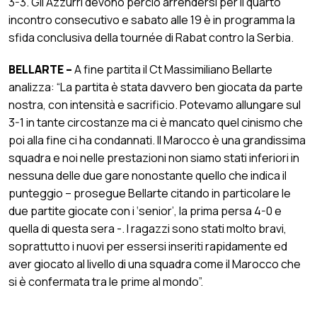
3-3. Gli Azzurri devono perciò arrendersi per il quarto
incontro consecutivo e sabato alle 19 è in programma la
sfida conclusiva della tournée di Rabat contro la Serbia.
BELLARTE –
A fine partita il Ct Massimiliano Bellarte
analizza: “La partita è stata davvero ben giocata da parte
nostra, con intensità e sacrificio. Potevamo allungare sul
3-1 in tante circostanze ma ci è mancato quel cinismo che
poi alla fine ci ha condannati. Il Marocco è una grandissima
squadra e noi nelle prestazioni non siamo stati inferiori in
nessuna delle due gare nonostante quello che indica il
punteggio – prosegue Bellarte citando in particolare le
due partite giocate con i ‘senior’, la prima persa 4-0 e
quella di questa sera -. I ragazzi sono stati molto bravi,
soprattutto i nuovi per essersi inseriti rapidamente ed
aver giocato al livello di una squadra come il Marocco che
si è confermata tra le prime al mondo”.