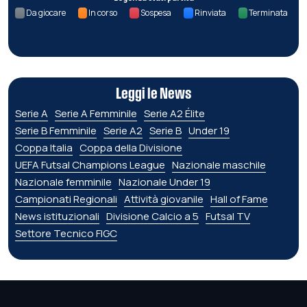
Da giocare
In corso
Sospesa
Rinviata
Terminata
Leggi le News
Serie A
Serie A Femminile
Serie A2 Élite
Serie B Femminile
Serie A2
Serie B
Under 19
Coppa Italia
Coppa della Divisione
UEFA Futsal Champions League
Nazionale maschile
Nazionale femminile
Nazionale Under 19
Campionati Regionali
Attività giovanile
Hall of Fame
News istituzionali
Divisione Calcio a 5
Futsal TV
Settore Tecnico FIGC