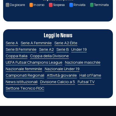
Da giocare
In corso
Sospesa
Rinviata
Terminata
Leggi le News
Serie A
Serie A Femminile
Serie A2 Élite
Serie B Femminile
Serie A2
Serie B
Under 19
Coppa Italia
Coppa della Divisione
UEFA Futsal Champions League
Nazionale maschile
Nazionale femminile
Nazionale Under 19
Campionati Regionali
Attività giovanile
Hall of Fame
News istituzionali
Divisione Calcio a 5
Futsal TV
Settore Tecnico FIGC