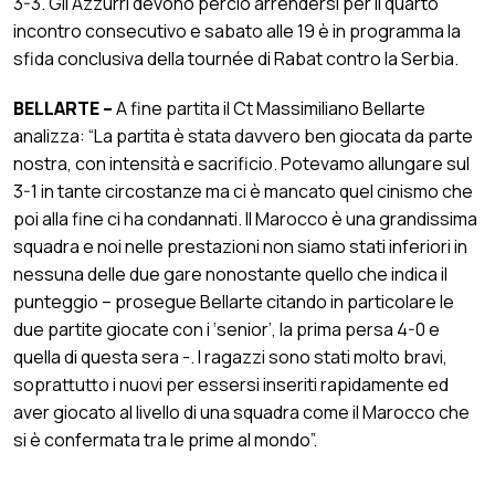
3-3. Gli Azzurri devono perciò arrendersi per il quarto
incontro consecutivo e sabato alle 19 è in programma la
sfida conclusiva della tournée di Rabat contro la Serbia.
BELLARTE –
A fine partita il Ct Massimiliano Bellarte
analizza: “La partita è stata davvero ben giocata da parte
nostra, con intensità e sacrificio. Potevamo allungare sul
3-1 in tante circostanze ma ci è mancato quel cinismo che
poi alla fine ci ha condannati. Il Marocco è una grandissima
squadra e noi nelle prestazioni non siamo stati inferiori in
nessuna delle due gare nonostante quello che indica il
punteggio – prosegue Bellarte citando in particolare le
due partite giocate con i ‘senior’, la prima persa 4-0 e
quella di questa sera -. I ragazzi sono stati molto bravi,
soprattutto i nuovi per essersi inseriti rapidamente ed
aver giocato al livello di una squadra come il Marocco che
si è confermata tra le prime al mondo”.