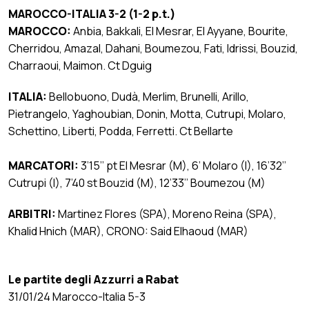
MAROCCO-ITALIA 3-2 (1-2 p.t.)
MAROCCO:
Anbia, Bakkali, El Mesrar, El Ayyane, Bourite,
Cherridou, Amazal, Dahani, Boumezou, Fati, Idrissi, Bouzid,
Charraoui, Maimon. Ct Dguig
ITALIA:
Bellobuono, Dudà, Merlim, Brunelli, Arillo,
Pietrangelo, Yaghoubian, Donin, Motta, Cutrupi, Molaro,
Schettino, Liberti, Podda, Ferretti. Ct Bellarte
MARCATORI:
3’15’’ pt El Mesrar (M), 6’ Molaro (I), 16’32’’
Cutrupi (I), 7’40 st Bouzid (M), 12’33’’ Boumezou (M)
ARBITRI:
Martinez Flores (SPA), Moreno Reina (SPA),
Khalid Hnich (MAR), CRONO: Said Elhaoud (MAR)
Le partite degli Azzurri a Rabat
31/01/24 Marocco-Italia 5-3