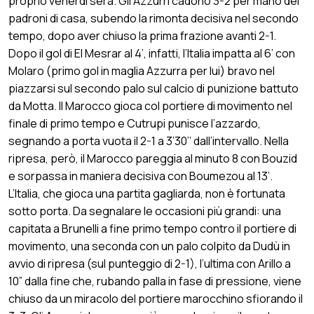
proprio venerdì sera. Gli Azzurri cadono 3-2 per mano dei
padroni di casa, subendo la rimonta decisiva nel secondo
tempo, dopo aver chiuso la prima frazione avanti 2-1.
Dopo il gol di El Mesrar al 4’, infatti, l’Italia impatta al 6’ con
Molaro (primo gol in maglia Azzurra per lui) bravo nel
piazzarsi sul secondo palo sul calcio di punizione battuto
da Motta. Il Marocco gioca col portiere di movimento nel
finale di primo tempo e Cutrupi punisce l’azzardo,
segnando a porta vuota il 2-1 a 3’30’’ dall’intervallo. Nella
ripresa, però, il Marocco pareggia al minuto 8 con Bouzid
e sorpassa in maniera decisiva con Boumezou al 13’.
L’Italia, che gioca una partita gagliarda, non è fortunata
sotto porta. Da segnalare le occasioni più grandi: una
capitata a Brunelli a fine primo tempo contro il portiere di
movimento, una seconda con un palo colpito da Dudù in
avvio di ripresa (sul punteggio di 2-1), l’ultima con Arillo a
10” dalla fine che, rubando palla in fase di pressione, viene
chiuso da un miracolo del portiere marocchino sfiorando il