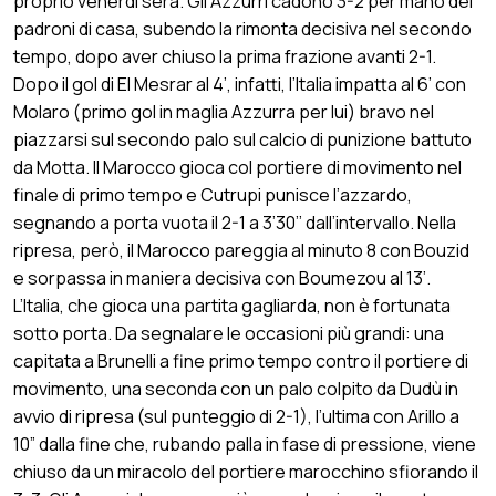
proprio venerdì sera. Gli Azzurri cadono 3-2 per mano dei
padroni di casa, subendo la rimonta decisiva nel secondo
tempo, dopo aver chiuso la prima frazione avanti 2-1.
Dopo il gol di El Mesrar al 4’, infatti, l’Italia impatta al 6’ con
Molaro (primo gol in maglia Azzurra per lui) bravo nel
piazzarsi sul secondo palo sul calcio di punizione battuto
da Motta. Il Marocco gioca col portiere di movimento nel
finale di primo tempo e Cutrupi punisce l’azzardo,
segnando a porta vuota il 2-1 a 3’30’’ dall’intervallo. Nella
ripresa, però, il Marocco pareggia al minuto 8 con Bouzid
e sorpassa in maniera decisiva con Boumezou al 13’.
L’Italia, che gioca una partita gagliarda, non è fortunata
sotto porta. Da segnalare le occasioni più grandi: una
capitata a Brunelli a fine primo tempo contro il portiere di
movimento, una seconda con un palo colpito da Dudù in
avvio di ripresa (sul punteggio di 2-1), l’ultima con Arillo a
10” dalla fine che, rubando palla in fase di pressione, viene
chiuso da un miracolo del portiere marocchino sfiorando il