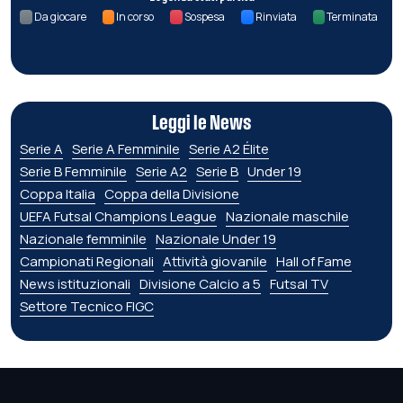
Da giocare
In corso
Sospesa
Rinviata
Terminata
Leggi le News
Serie A
Serie A Femminile
Serie A2 Élite
Serie B Femminile
Serie A2
Serie B
Under 19
Coppa Italia
Coppa della Divisione
UEFA Futsal Champions League
Nazionale maschile
Nazionale femminile
Nazionale Under 19
Campionati Regionali
Attività giovanile
Hall of Fame
News istituzionali
Divisione Calcio a 5
Futsal TV
Settore Tecnico FIGC