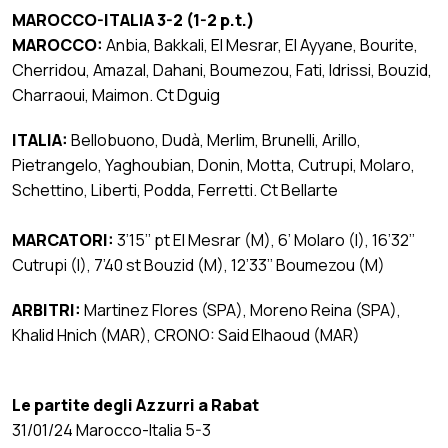
MAROCCO-ITALIA 3-2 (1-2 p.t.)
MAROCCO:
Anbia, Bakkali, El Mesrar, El Ayyane, Bourite,
Cherridou, Amazal, Dahani, Boumezou, Fati, Idrissi, Bouzid,
Charraoui, Maimon. Ct Dguig
ITALIA:
Bellobuono, Dudà, Merlim, Brunelli, Arillo,
Pietrangelo, Yaghoubian, Donin, Motta, Cutrupi, Molaro,
Schettino, Liberti, Podda, Ferretti. Ct Bellarte
MARCATORI:
3’15’’ pt El Mesrar (M), 6’ Molaro (I), 16’32’’
Cutrupi (I), 7’40 st Bouzid (M), 12’33’’ Boumezou (M)
ARBITRI:
Martinez Flores (SPA), Moreno Reina (SPA),
Khalid Hnich (MAR), CRONO: Said Elhaoud (MAR)
Le partite degli Azzurri a Rabat
31/01/24 Marocco-Italia 5-3