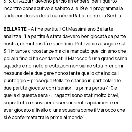
3-3. Gli Azzurri devono perciò arrendersi per il quarto
incontro consecutivo e sabato alle 19 è in programma la
sfida conclusiva della tournée di Rabat contro la Serbia.
BELLARTE –
A fine partita il Ct Massimiliano Bellarte
analizza: “La partita è stata davvero ben giocata da parte
nostra, con intensità e sacrificio. Potevamo allungare sul
3-1 in tante circostanze ma ci è mancato quel cinismo che
poi alla fine ci ha condannati. Il Marocco è una grandissima
squadra e noi nelle prestazioni non siamo stati inferiori in
nessuna delle due gare nonostante quello che indica il
punteggio – prosegue Bellarte citando in particolare le
due partite giocate con i ‘senior’, la prima persa 4-0 e
quella di questa sera -. I ragazzi sono stati molto bravi,
soprattutto i nuovi per essersi inseriti rapidamente ed
aver giocato al livello di una squadra come il Marocco che
si è confermata tra le prime al mondo”.