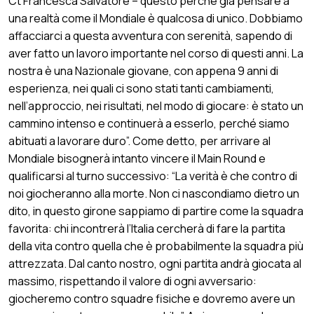
Ct Francesca Salvatore – questo perché già pensare a
una realtà come il Mondiale è qualcosa di unico. Dobbiamo
affacciarci a questa avventura con serenità, sapendo di
aver fatto un lavoro importante nel corso di questi anni. La
nostra è una Nazionale giovane, con appena 9 anni di
esperienza, nei quali ci sono stati tanti cambiamenti,
nell’approccio, nei risultati, nel modo di giocare: è stato un
cammino intenso e continuerà a esserlo, perché siamo
abituati a lavorare duro”. Come detto, per arrivare al
Mondiale bisognerà intanto vincere il Main Round e
qualificarsi al turno successivo: “La verità è che contro di
noi giocheranno alla morte. Non ci nascondiamo dietro un
dito, in questo girone sappiamo di partire come la squadra
favorita: chi incontrerà l’Italia cercherà di fare la partita
della vita contro quella che è probabilmente la squadra più
attrezzata. Dal canto nostro, ogni partita andrà giocata al
massimo, rispettando il valore di ogni avversario:
giocheremo contro squadre fisiche e dovremo avere un