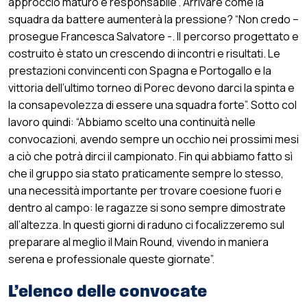
approccio maturo e responsabile”. Arrivare come la
squadra da battere aumenterà la pressione? “Non credo –
prosegue Francesca Salvatore -. Il percorso progettato e
costruito è stato un crescendo di incontri e risultati. Le
prestazioni convincenti con Spagna e Portogallo e la
vittoria dell’ultimo torneo di Porec devono darci la spinta e
la consapevolezza di essere una squadra forte”. Sotto col
lavoro quindi: “Abbiamo scelto una continuità nelle
convocazioni, avendo sempre un occhio nei prossimi mesi
a ciò che potrà dirci il campionato. Fin qui abbiamo fatto sì
che il gruppo sia stato praticamente sempre lo stesso,
una necessità importante per trovare coesione fuori e
dentro al campo: le ragazze si sono sempre dimostrate
all’altezza. In questi giorni di raduno ci focalizzeremo sul
preparare al meglio il Main Round, vivendo in maniera
serena e professionale queste giornate”.
L’elenco delle convocate