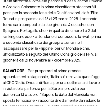
l’Italia affrontare, oltre alle padrone di casa, anche Lituania
e Croazia. Solamente la prima classificata staccherà il
pass per la seconda fase delle Qualificazioni, cioè l’Elite
Round in programma dal 18 al 23 marzo 2025. Il secondo
turno sarà composto da due gironi da 4 squadre, con
Spagna e Portogallo che – in qualità di numero 1 e 2 del
ranking europeo – attendono di conoscere le rivali: prima
e seconda classificata dei gruppi otterranno il
lasciapassare per le Filippine, per un Mondiale che,
ufficializzato a seguito dell’ultimo Consiglio della FIFA, si
giocherà dal 21 novembre al 7 dicembre 2025.
SALVATORE
– Per prepararsi al primo grande
appuntamento stagionale, l’Italia si è ritrovata quest’oggi
al CPO ‘Giulio Onesti’ di Roma per una settimana di lavoro
in vista della partenza per la Serbia, prevista per
domenica 13 ottobre. “Sapere le date del Mondiale non
sposta l’emozione – racconta direttamente dal raduno la