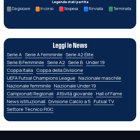
Legenda stati partita
Da giocare
In corso
Sospesa
Rinviata
Terminata
Leggi le News
Serie A
Serie A Femminile
Serie A2 Élite
Serie B Femminile
Serie A2
Serie B
Under 19
Coppa Italia
Coppa della Divisione
UEFA Futsal Champions League
Nazionale maschile
Nazionale femminile
Nazionale Under 19
Campionati Regionali
Attività giovanile
Hall of Fame
News istituzionali
Divisione Calcio a 5
Futsal TV
Settore Tecnico FIGC