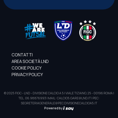
CONTATTI
AREA SOCIETÀ LND
COOKIE POLICY
PRIVACY POLICY
© 2025 FIGC - LND - DIVISIONE CALCIO A 5 | VIALE TIZIANO, 25 - 00196 ROMA |
TEL. 06.98876993 | MAIL: CALCIO5.GARE@LND.IT | PEC:
SEGRETERIAGENERALE@PEC.DIVISIONECALCIOA5.IT
Powered by