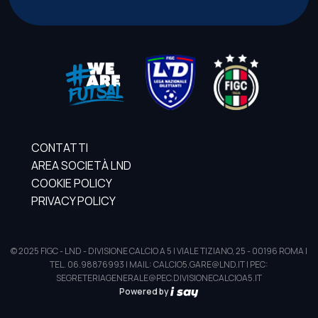
CONTATTI
AREA SOCIETÀ LND
COOKIE POLICY
PRIVACY POLICY
© 2025 FIGC - LND - DIVISIONE CALCIO A 5 | VIALE TIZIANO, 25 - 00196 ROMA |
TEL. 06.98876993 | MAIL: CALCIO5.GARE@LND.IT | PEC:
SEGRETERIAGENERALE@PEC.DIVISIONECALCIOA5.IT
Powered by