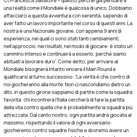
Ct Francesca Salvatore – questo perché già pensare a
una realtà come il Mondiale è qualcosa di unico. Dobbiamo
affacciarci a questa avventura con serenità, sapendo di
aver fatto un lavoro importante nel corso di questi anni. La
nostra è una Nazionale giovane, con appena 9 anni di
esperienza, nei quali ci sono stati tanti cambiamenti,
nell’approccio, nei risultati, nel modo di giocare: è stato un
cammino intenso e continuerà a esserlo, perché siamo
abituati a lavorare duro”. Come detto, per arrivare al
Mondiale bisognerà intanto vincere il Main Round e
qualificarsi al turno successivo: “La verità è che contro di
noi giocheranno alla morte. Non ci nascondiamo dietro un
dito, in questo girone sappiamo di partire come la squadra
favorita: chi incontrerà l’Italia cercherà di fare la partita
della vita contro quella che è probabilmente la squadra più
attrezzata. Dal canto nostro, ogni partita andrà giocata al
massimo, rispettando il valore di ogni avversario:
giocheremo contro squadre fisiche e dovremo avere un