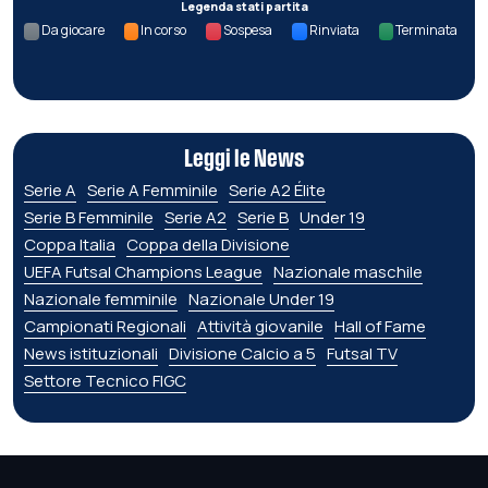
Legenda stati partita
Da giocare
In corso
Sospesa
Rinviata
Terminata
Leggi le News
Serie A
Serie A Femminile
Serie A2 Élite
Serie B Femminile
Serie A2
Serie B
Under 19
Coppa Italia
Coppa della Divisione
UEFA Futsal Champions League
Nazionale maschile
Nazionale femminile
Nazionale Under 19
Campionati Regionali
Attività giovanile
Hall of Fame
News istituzionali
Divisione Calcio a 5
Futsal TV
Settore Tecnico FIGC