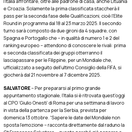
l’Italia affrontare, oltre alle padrone di casa, anche Lituania
e Croazia. Solamente la prima classificata staccherà il
pass per la seconda fase delle Qualificazioni, cioè l’Elite
Round in programma dal 18 al 23 marzo 2025. Il secondo
turno sarà composto da due gironi da 4 squadre, con
Spagna e Portogallo che – in qualità di numero 1 e 2 del
ranking europeo – attendono di conoscere le rivali: prima
e seconda classificata dei gruppi otterranno il
lasciapassare per le Filippine, per un Mondiale che,
ufficializzato a seguito dell’ultimo Consiglio della FIFA, si
giocherà dal 21 novembre al 7 dicembre 2025.
SALVATORE
– Per prepararsi al primo grande
appuntamento stagionale, l’Italia si è ritrovata quest’oggi
al CPO ‘Giulio Onesti’ di Roma per una settimana di lavoro
in vista della partenza per la Serbia, prevista per
domenica 13 ottobre. “Sapere le date del Mondiale non
sposta l’emozione – racconta direttamente dal raduno la