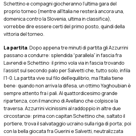
Schettino e compagni giocheranno l’ultima gara del
proprio torneo (mentre all’Italia ne resterà ancora una,
domenica contro la Slovenia, ultima in classifica),
vorrebbe dire essere certi del primo posto, quindi della
vittoria del torneo.
La partita
. Dopo appena tre minuti di partita gli Azzurrini
passano a condurre: splendida “parallela” in fascia fra
Lavrendi e Schettino: il primo vola via in fascia trovando
l’assist sul secondo palo per Salvetti che, tutto solo, infila
l’1-0. La partita vive sul filo dell’equilibrio, ma l’Italia tiene
bene: quando non arriva la difesa, un ottimo Yaghoubian è
sempre attento fra i pali. Al quattordicesimo grande
ripartenza, con il mancino di Avellano che colpisce la
traversa. Azzurrini vicinissimi al raddoppio in altre due
circostanze: prima con capitan Schettino che, saltato il
portiere, trova il salvataggio ucraino sulla riga di porta; poi
con la bella giocata fra Guerini e Salvetti, neutralizzata