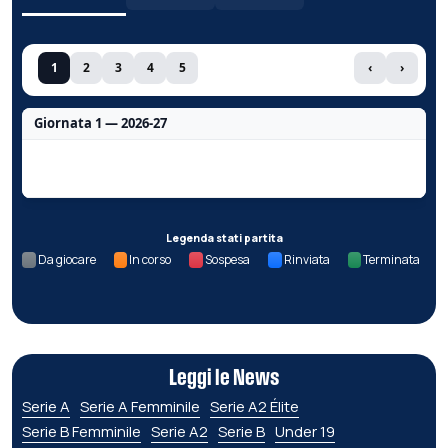
1
2
3
4
5
‹
›
Giornata 1 — 2026-27
Nessun dato per questa giornata.
Legenda stati partita
Da giocare
In corso
Sospesa
Rinviata
Terminata
Leggi le News
Serie A
Serie A Femminile
Serie A2 Élite
Serie B Femminile
Serie A2
Serie B
Under 19