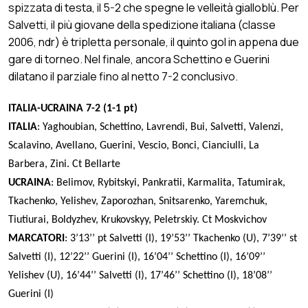
spizzata di testa, il 5-2 che spegne le velleità gialloblù. Per
Salvetti, il più giovane della spedizione italiana (classe
2006, ndr) è tripletta personale, il quinto gol in appena due
gare di torneo. Nel finale, ancora Schettino e Guerini
dilatano il parziale fino al netto 7-2 conclusivo.
ITALIA-UCRAINA 7-2 (1-1 pt)
ITALIA
: Yaghoubian, Schettino, Lavrendi, Bui, Salvetti, Valenzi,
Scalavino, Avellano, Guerini, Vescio, Bonci, Cianciulli, La
Barbera, Zini. Ct Bellarte
UCRAINA
: Belimov, Rybitskyi, Pankratii, Karmalita, Tatumirak,
Tkachenko, Yelishev, Zaporozhan, Snitsarenko, Yaremchuk,
Tiutiurai, Boldyzhev, Krukovskyy, Peletrskiy. Ct Moskvichov
MARCATORI
: 3’13’’ pt Salvetti (I), 19’53’’ Tkachenko (U), 7’39’’ st
Salvetti (I), 12’22’’ Guerini (I), 16’04’’ Schettino (I), 16’09’’
Yelishev (U), 16’44’’ Salvetti (I), 17’46’’ Schettino (I), 18’08’’
Guerini (I)