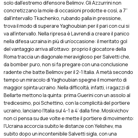
solo dall’estremo difensore Belimov. Gli Azzurrini non
concretizzano la mole di occasioni prodotte e così, a 7’’
dall’intervallo Tkachenko, rubando palla in pressione,
trova il modo di superare Yaghoubian per il pari con cui si
va all’intervallo. Nella ripresa è Lavrendi a creare il panico
nella difesa ucraina in più di un’occasione: il meritato gol
del vantaggio arriva all’ottavo: proprio il giocatore della
Roma traccia un diagonale meraviglioso per Salvetti che,
da bomber puro, non si fa pregare con una conclusione
radente che batte Belimov per il 2-1 Italia. A metà secondo
tempo un miracolo di Yaghoubian spegne il momento di
maggior spinta ucraino. Nella difficoltà, infatti, i ragazzi di
Bellarte mettono la quinta: prima Guerini con un assolo al
tredicesimo, poi Schettino, con la complicità del portiere
ucraino, lanciano l’Italia sul 4-1 a 4’ dalla fine. Moskvichov
non ci pensa su due volte e mette il portiere di movimento:
l’Ucraina accorcia subito le distanze con Yelishev, ma
subito dopo un incontenibile Salvetti sigla, con una