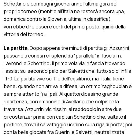
Schettino e compagni giocheranno l’ultima gara del
proprio torneo (mentre all’Italia ne resterà ancora una,
domenica contro la Slovenia, ultima in classifica),
vorrebbe dire essere certi del primo posto, quindi della
vittoria del torneo.
La partita
. Dopo appena tre minuti di partita gli Azzurrini
passano a condurre: splendida “parallela” in fascia fra
Lavrendi e Schettino: il primo vola via in fascia trovando
l’assist sul secondo palo per Salvetti che, tutto solo, infila
l’1-0. La partita vive sul filo dell’equilibrio, ma l’Italia tiene
bene: quando non arriva la difesa, un ottimo Yaghoubian è
sempre attento fra i pali. Al quattordicesimo grande
ripartenza, con il mancino di Avellano che colpisce la
traversa. Azzurrini vicinissimi al raddoppio in altre due
circostanze: prima con capitan Schettino che, saltato il
portiere, trova il salvataggio ucraino sulla riga di porta; poi
con la bella giocata fra Guerini e Salvetti, neutralizzata