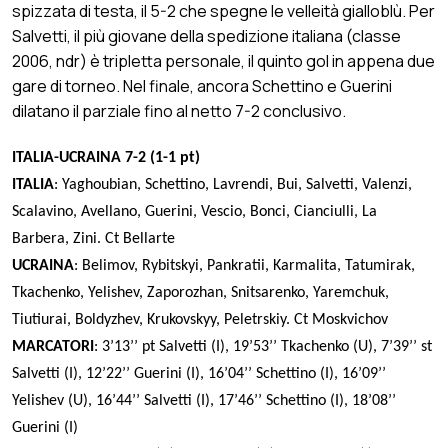
spizzata di testa, il 5-2 che spegne le velleità gialloblù. Per
Salvetti, il più giovane della spedizione italiana (classe
2006, ndr) è tripletta personale, il quinto gol in appena due
gare di torneo. Nel finale, ancora Schettino e Guerini
dilatano il parziale fino al netto 7-2 conclusivo.
ITALIA-UCRAINA 7-2 (1-1 pt)
ITALIA
: Yaghoubian, Schettino, Lavrendi, Bui, Salvetti, Valenzi,
Scalavino, Avellano, Guerini, Vescio, Bonci, Cianciulli, La
Barbera, Zini. Ct Bellarte
UCRAINA
: Belimov, Rybitskyi, Pankratii, Karmalita, Tatumirak,
Tkachenko, Yelishev, Zaporozhan, Snitsarenko, Yaremchuk,
Tiutiurai, Boldyzhev, Krukovskyy, Peletrskiy. Ct Moskvichov
MARCATORI
: 3’13’’ pt Salvetti (I), 19’53’’ Tkachenko (U), 7’39’’ st
Salvetti (I), 12’22’’ Guerini (I), 16’04’’ Schettino (I), 16’09’’
Yelishev (U), 16’44’’ Salvetti (I), 17’46’’ Schettino (I), 18’08’’
Guerini (I)