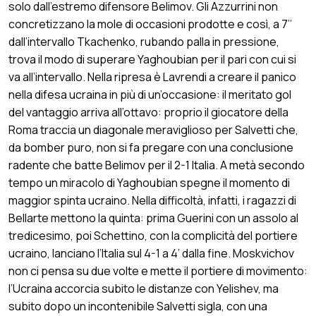
solo dall’estremo difensore Belimov. Gli Azzurrini non
concretizzano la mole di occasioni prodotte e così, a 7’’
dall’intervallo Tkachenko, rubando palla in pressione,
trova il modo di superare Yaghoubian per il pari con cui si
va all’intervallo. Nella ripresa è Lavrendi a creare il panico
nella difesa ucraina in più di un’occasione: il meritato gol
del vantaggio arriva all’ottavo: proprio il giocatore della
Roma traccia un diagonale meraviglioso per Salvetti che,
da bomber puro, non si fa pregare con una conclusione
radente che batte Belimov per il 2-1 Italia. A metà secondo
tempo un miracolo di Yaghoubian spegne il momento di
maggior spinta ucraino. Nella difficoltà, infatti, i ragazzi di
Bellarte mettono la quinta: prima Guerini con un assolo al
tredicesimo, poi Schettino, con la complicità del portiere
ucraino, lanciano l’Italia sul 4-1 a 4’ dalla fine. Moskvichov
non ci pensa su due volte e mette il portiere di movimento:
l’Ucraina accorcia subito le distanze con Yelishev, ma
subito dopo un incontenibile Salvetti sigla, con una