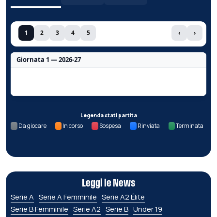
1
2
3
4
5
‹
›
Giornata 1 — 2026-27
Nessun dato per questa giornata.
Legenda stati partita
Da giocare
In corso
Sospesa
Rinviata
Terminata
Leggi le News
Serie A
Serie A Femminile
Serie A2 Élite
Serie B Femminile
Serie A2
Serie B
Under 19