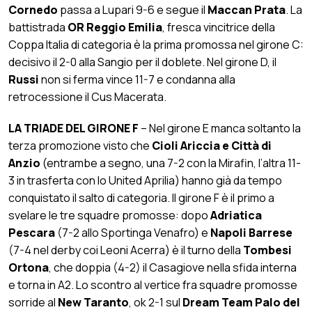
Cornedo
passa a Lupari 9-6 e segue il
Maccan Prata
. La
battistrada
OR Reggio Emilia
, fresca vincitrice della
Coppa Italia di categoria è la prima promossa nel girone C:
decisivo il 2-0 alla Sangio per il doblete. Nel girone D, il
Russi
non si ferma vince 11-7 e condanna alla
retrocessione il Cus Macerata.
LA TRIADE DEL GIRONE F
– Nel girone E manca soltanto la
terza promozione visto che
Cioli Ariccia e Città di
Anzio
(entrambe a segno, una 7-2 con la Mirafin, l’altra 11-
3 in trasferta con lo United Aprilia) hanno già da tempo
conquistato il salto di categoria. Il girone F è il primo a
svelare le tre squadre promosse: dopo
Adriatica
Pescara
(7-2 allo Sportinga Venafro) e
Napoli Barrese
(7-4 nel derby coi Leoni Acerra) è il turno della
Tombesi
Ortona
, che doppia (4-2) il Casagiove nella sfida interna
e torna in A2. Lo scontro al vertice fra squadre promosse
sorride al
New Taranto
, ok 2-1 sul
Dream Team Palo del