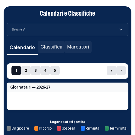
Calendari e Classifiche
Classifica
Marcatori
Calendario
1
2
3
4
5
‹
›
Giornata 1 — 2026-27
Nessun dato per questa giornata.
Legenda stati partita
Da giocare
In corso
Sospesa
Rinviata
Terminata