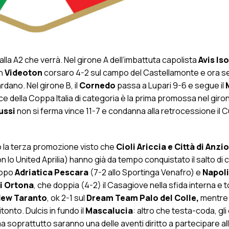
alla A2 che verrà. Nel girone A dell’imbattuta capolista
Avis Iso
un
Videoton
corsaro 4-2 sul campo del Castellamonte e ora 
rdano. Nel girone B, il
Cornedo
passa a Lupari 9-6 e segue il
rice della Coppa Italia di categoria è la prima promossa nel giro
ussi
non si ferma vince 11-7 e condanna alla retrocessione il 
o la terza promozione visto che
Cioli Ariccia e Città di Anzio
con lo United Aprilia) hanno già da tempo conquistato il salto di c
dopo
Adriatica Pescara
(7-2 allo Sportinga Venafro) e
Napoli
i Ortona
, che doppia (4-2) il Casagiove nella sfida interna e t
ew Taranto
, ok 2-1 sul
Dream Team Palo del Colle,
mentre i
onto. Dulcis in fundo il
Mascalucia
: altro che testa-coda, gli
a soprattutto saranno una delle aventi diritto a partecipare a