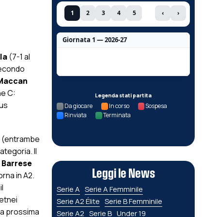
1
2
3
4
5
‹
›
Giornata 1 — 2026-27
la
(7-1 al
Nessun dato per questa giornata.
secondo
Maccan
ne C:
Legenda stati partita
Cus
Da giocare
In corso
Sospesa
Rinviata
Terminata
(entrambe
ategoria. Il
 Barrese
Leggi le News
orna in A2.
l
Serie A
Serie A Femminile
 etnei
Serie A2 Élite
Serie B Femminile
lla prossima
Serie A2
Serie B
Under 19