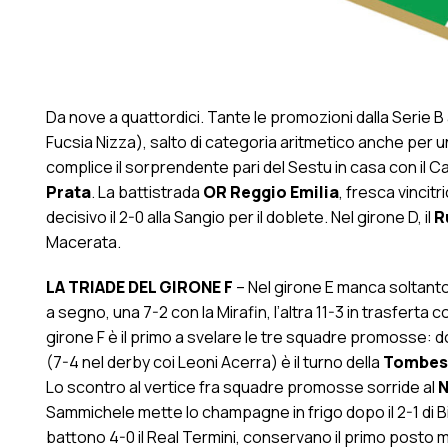
Da nove a quattordici. Tante le promozioni dalla Serie B 
Fucsia Nizza), salto di categoria aritmetico anche per 
complice il sorprendente pari del Sestu in casa con il Ca
Prata
. La battistrada
OR Reggio Emilia
, fresca vincit
decisivo il 2-0 alla Sangio per il doblete. Nel girone D, il
R
Macerata.
LA TRIADE DEL GIRONE F
– Nel girone E manca soltant
a segno, una 7-2 con la Mirafin, l’altra 11-3 in trasferta 
girone F è il primo a svelare le tre squadre promosse: 
(7-4 nel derby coi Leoni Acerra) è il turno della
Tombes
Lo scontro al vertice fra squadre promosse sorride al
N
Sammichele mette lo champagne in frigo dopo il 2-1 di Bit
battono 4-0 il Real Termini, conservano il primo posto m