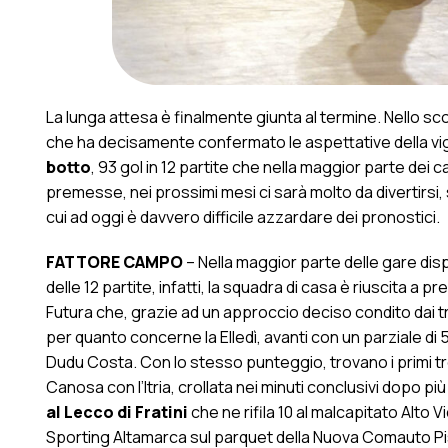
La lunga attesa è finalmente giunta al termine. Nello sco
che ha decisamente confermato le aspettative della vigi
botto
, 93 gol in 12 partite che nella maggior parte dei c
premesse, nei prossimi mesi ci sarà molto da divertirsi,
cui ad oggi è davvero difficile azzardare dei pronostici.
FATTORE CAMPO
– Nella maggior parte delle gare dispu
delle 12 partite, infatti, la squadra di casa è riuscita a pr
Futura che, grazie ad un approccio deciso condito dai tre
per quanto concerne la Elledì, avanti con un parziale di 5 
Dudu Costa. Con lo stesso punteggio, trovano i primi tre 
Canosa con l’Itria, crollata nei minuti conclusivi dopo più
al Lecco di Fratini
che ne rifila 10 al malcapitato Alto
Sporting Altamarca sul parquet della Nuova Comauto Pis