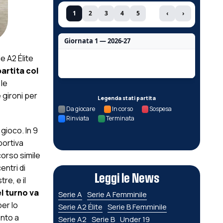
1
2
3
4
5
‹
›
Giornata 1 — 2026-27
e A2 Élite
Nessun dato per questa giornata.
artita col
 le
 gironi per
Legenda stati partita
Da giocare
In corso
Sospesa
Rinviata
Terminata
gioco. In 9
sportiva
corso simile
entri di
Leggi le News
re, e il
el turno va
Serie A
Serie A Femminile
per lo
Serie A2 Élite
Serie B Femminile
ento a
Serie A2
Serie B
Under 19