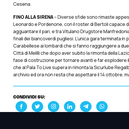
Cesena.
FINO ALLA SIRENA
– Diverse sfide sono rimaste appese
Leonardo e Pordenone, con il roster di Bertoli capace 
agguantare il pari, e tra Vitulano Drugstore Manfredonia
finali dei biancoverdi pugliesi. L’unica gara terminata in 
Carabellese ai lombardi che si fanno raggiungere a due sec
Città di Melilli che dopo aver subito la rimonta della Lazio
fase di costruzione per tornare avanti e far esplodere il 
che al Pala To Live supera in rimonta la Sicurlube Regalbu
archivio ed ora non resta che aspettare il 14 ottobre, m
CONDIVIDI SU: