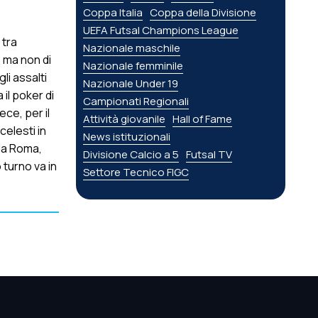
Coppa Italia
Coppa della Divisione
UEFA Futsal Champions League
 tra
Nazionale maschile
 ma non di
Nazionale femminile
li assalti
Nazionale Under 19
 il poker di
Campionati Regionali
ece, per il
Attività giovanile
Hall of Fame
celesti in
News istituzionali
 la Roma,
Divisione Calcio a 5
Futsal TV
 turno va in
Settore Tecnico FIGC