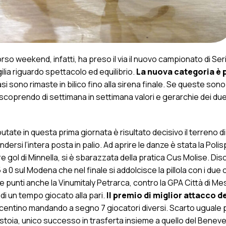
rso weekend, infatti, ha preso il via il nuovo campionato di Seri
lia riguardo spettacolo ed equilibrio.
La nuova categoria è p
asi sono rimaste in bilico fino alla sirena finale. Se queste sono
 scoprendo di settimana in settimana valori e gerarchie dei due
tate in questa prima giornata è risultato decisivo il terreno di 
endersi l’intera posta in palio. Ad aprire le danze è stata la Poli
 gol di Minnella, si è sbarazzata della pratica Cus Molise. Dis
a 0 sul Modena che nel finale si addolcisce la pillola con i due c
punti anche la Vinumitaly Petrarca, contro la GPA Città di Mest
 di un tempo giocato alla pari.
Il premio di miglior attacco d
 Vicentino mandando a segno 7 giocatori diversi. Scarto uguale 
toia, unico successo in trasferta insieme a quello del Benev