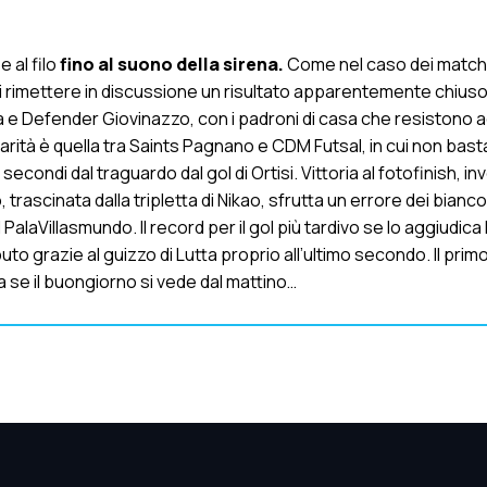
 al filo
fino al suono della sirena.
Come nel caso dei match
di rimettere in discussione un risultato apparentemente chiuso
 e Defender Giovinazzo, con i padroni di casa che resistono ag
parità è quella tra Saints Pagnano e CDM Futsal, in cui non basta
ondi dal traguardo dal gol di Ortisi. Vittoria al fotofinish, inv
, trascinata dalla tripletta di Nikao, sfrutta un errore dei bianco
PalaVillasmundo. Il record per il gol più tardivo se lo aggiudica
to grazie al guizzo di Lutta proprio all’ultimo secondo. Il primo
a se il buongiorno si vede dal mattino…