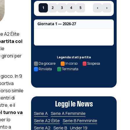
1
2
3
4
5
‹
›
Giornata 1 — 2026-27
e A2 Élite
Nessun dato per questa giornata.
artita col
 le
 gironi per
Legenda stati partita
Da giocare
In corso
Sospesa
Rinviata
Terminata
gioco. In 9
sportiva
corso simile
entri di
Leggi le News
re, e il
el turno va
Serie A
Serie A Femminile
per lo
Serie A2 Élite
Serie B Femminile
ento a
Serie A2
Serie B
Under 19