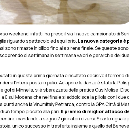
rso weekend, infatti, ha preso il via il nuovo campionato di Seri
lia riguardo spettacolo ed equilibrio.
La nuova categoria è p
asi sono rimaste in bilico fino alla sirena finale. Se queste sono
 scoprendo di settimana in settimana valori e gerarchie dei due
tate in questa prima giornata è risultato decisivo il terreno di 
endersi l’intera posta in palio. Ad aprire le danze è stata la Poli
 gol di Minnella, si è sbarazzata della pratica Cus Molise. Dis
a 0 sul Modena che nel finale si addolcisce la pillola con i due c
punti anche la Vinumitaly Petrarca, contro la GPA Città di Mest
 di un tempo giocato alla pari.
Il premio di miglior attacco d
 Vicentino mandando a segno 7 giocatori diversi. Scarto uguale 
toia, unico successo in trasferta insieme a quello del Benev