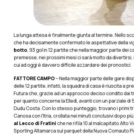
La lunga attesa è finalmente giunta al termine. Nello sco
che ha decisamente confermato le aspettative della vigi
botto
, 93 gol in 12 partite che nella maggior parte dei c
premesse, nei prossimi mesi ci sarà molto da divertirsi,
cui ad oggi è davvero difficile azzardare dei pronostici.
FATTORE CAMPO
– Nella maggior parte delle gare dispu
delle 12 partite, infatti, la squadra di casa è riuscita a pr
Futura che, grazie ad un approccio deciso condito dai tre
per quanto concerne la Elledì, avanti con un parziale di 5 
Dudu Costa. Con lo stesso punteggio, trovano i primi tre 
Canosa con l’Itria, crollata nei minuti conclusivi dopo più
al Lecco di Fratini
che ne rifila 10 al malcapitato Alto
Sporting Altamarca sul parquet della Nuova Comauto Pis