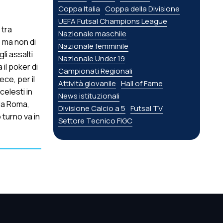
Coppa Italia
Coppa della Divisione
UEFA Futsal Champions League
 tra
Nazionale maschile
 ma non di
Nazionale femminile
li assalti
Nazionale Under 19
 il poker di
Campionati Regionali
ece, per il
Attività giovanile
Hall of Fame
celesti in
News istituzionali
 la Roma,
Divisione Calcio a 5
Futsal TV
 turno va in
Settore Tecnico FIGC