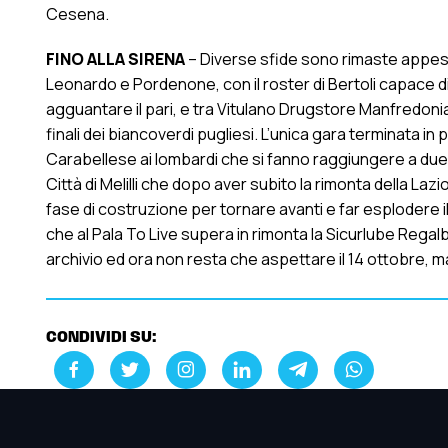
Cesena.
FINO ALLA SIRENA
– Diverse sfide sono rimaste appese
Leonardo e Pordenone, con il roster di Bertoli capace 
agguantare il pari, e tra Vitulano Drugstore Manfredonia
finali dei biancoverdi pugliesi. L’unica gara terminata in 
Carabellese ai lombardi che si fanno raggiungere a due sec
Città di Melilli che dopo aver subito la rimonta della Lazio
fase di costruzione per tornare avanti e far esplodere il 
che al Pala To Live supera in rimonta la Sicurlube Regalbu
archivio ed ora non resta che aspettare il 14 ottobre, m
CONDIVIDI SU: