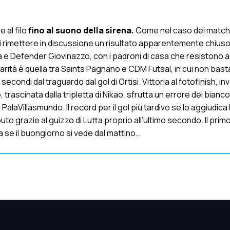
 al filo
fino al suono della sirena.
Come nel caso dei match
di rimettere in discussione un risultato apparentemente chiuso
 e Defender Giovinazzo, con i padroni di casa che resistono ag
parità è quella tra Saints Pagnano e CDM Futsal, in cui non basta
ondi dal traguardo dal gol di Ortisi. Vittoria al fotofinish, inv
, trascinata dalla tripletta di Nikao, sfrutta un errore dei bianco
PalaVillasmundo. Il record per il gol più tardivo se lo aggiudica
to grazie al guizzo di Lutta proprio all’ultimo secondo. Il primo
a se il buongiorno si vede dal mattino…