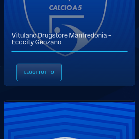
Vitulano Drugstore Manfredonia –
Ecocity Genzano
LEGGI TUTTO