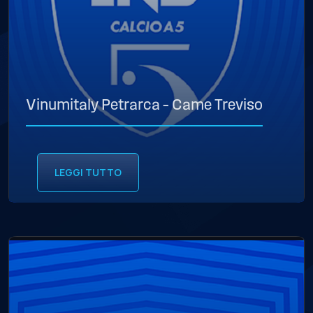
Vinumitaly Petrarca – Came Treviso
LEGGI TUTTO