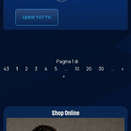
LEGGI TUTTO
Pagina 1 di
43
1
2
3
4
5
...
10
20
30
...
»
»
Shop Online