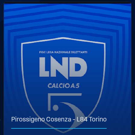
Pirossigeno Cosenza – L84 Torino