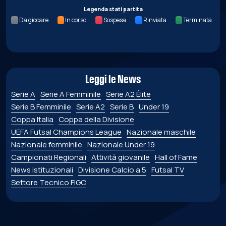
Legenda stati partita
Da giocare
In corso
Sospesa
Rinviata
Terminata
Leggi le News
Serie A
Serie A Femminile
Serie A2 Élite
Serie B Femminile
Serie A2
Serie B
Under 19
Coppa Italia
Coppa della Divisione
UEFA Futsal Champions League
Nazionale maschile
Nazionale femminile
Nazionale Under 19
Campionati Regionali
Attività giovanile
Hall of Fame
News istituzionali
Divisione Calcio a 5
Futsal TV
Settore Tecnico FIGC