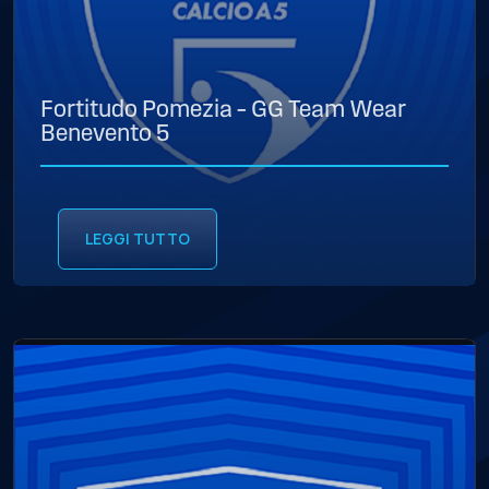
Fortitudo Pomezia – GG Team Wear
Benevento 5
LEGGI TUTTO