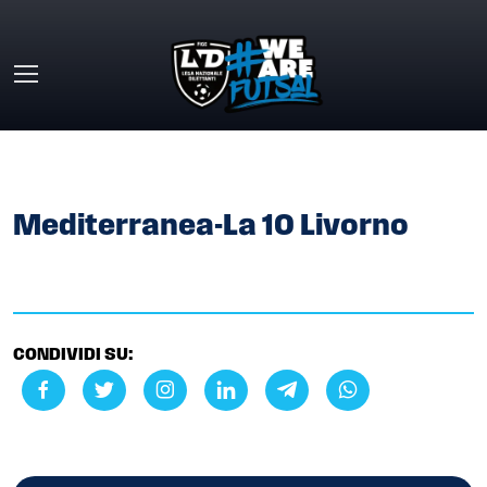
Skip to main content
HOME
»
GALLERY
»
MEDITERRANEA-LA 10 LIVORNO
Mediterranea-La 10 Livorno
CONDIVIDI SU: