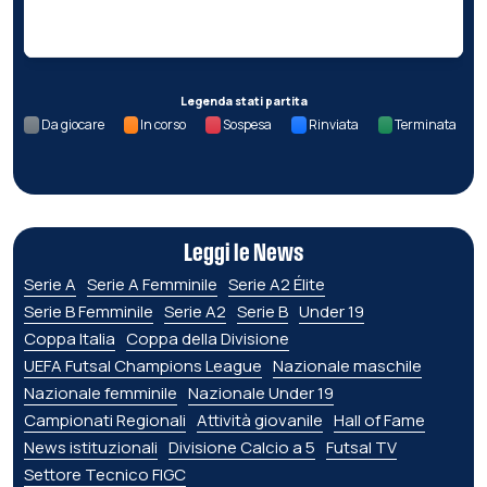
Nessun dato per questa giornata.
Legenda stati partita
Da giocare
In corso
Sospesa
Rinviata
Terminata
Leggi le News
Serie A
Serie A Femminile
Serie A2 Élite
Serie B Femminile
Serie A2
Serie B
Under 19
Coppa Italia
Coppa della Divisione
UEFA Futsal Champions League
Nazionale maschile
Nazionale femminile
Nazionale Under 19
Campionati Regionali
Attività giovanile
Hall of Fame
News istituzionali
Divisione Calcio a 5
Futsal TV
Settore Tecnico FIGC