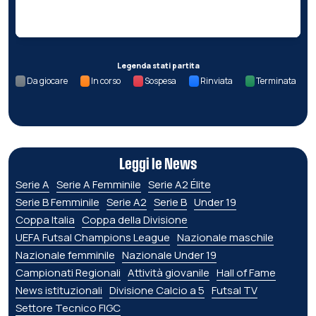
Nessun dato per questa giornata.
Legenda stati partita
Da giocare
In corso
Sospesa
Rinviata
Terminata
Leggi le News
Serie A
Serie A Femminile
Serie A2 Élite
Serie B Femminile
Serie A2
Serie B
Under 19
Coppa Italia
Coppa della Divisione
UEFA Futsal Champions League
Nazionale maschile
Nazionale femminile
Nazionale Under 19
Campionati Regionali
Attività giovanile
Hall of Fame
News istituzionali
Divisione Calcio a 5
Futsal TV
Settore Tecnico FIGC