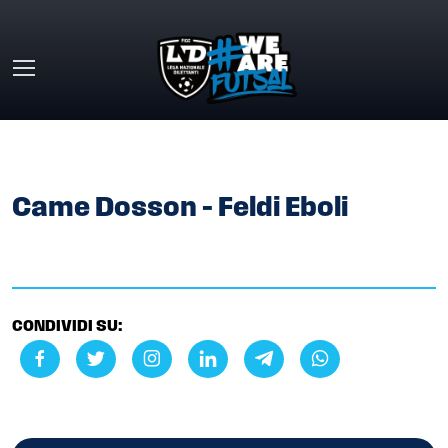
Skip to main content
HOME
»
GALLERY
»
CAME DOSSON – FELDI EBOLI
Came Dosson – Feldi Eboli
CONDIVIDI SU: