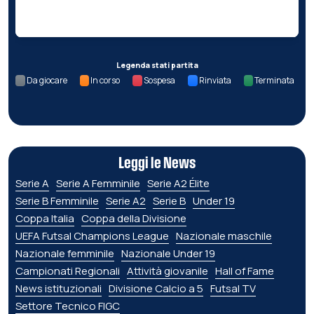
Nessun dato per questa giornata.
Legenda stati partita
Da giocare
In corso
Sospesa
Rinviata
Terminata
Leggi le News
Serie A
Serie A Femminile
Serie A2 Élite
Serie B Femminile
Serie A2
Serie B
Under 19
Coppa Italia
Coppa della Divisione
UEFA Futsal Champions League
Nazionale maschile
Nazionale femminile
Nazionale Under 19
Campionati Regionali
Attività giovanile
Hall of Fame
News istituzionali
Divisione Calcio a 5
Futsal TV
Settore Tecnico FIGC