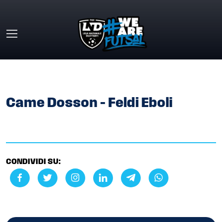
Skip to main content
HOME
»
GALLERY
»
CAME DOSSON – FELDI EBOLI
Came Dosson – Feldi Eboli
CONDIVIDI SU: