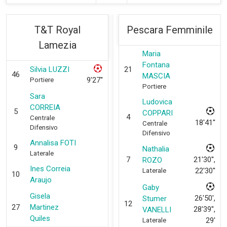
T&T Royal
Pescara Femminile
Lamezia
Maria
Fontana
Silvia LUZZI
21
46
MASCIA
9'27''
Portiere
Portiere
Sara
Ludovica
CORREIA
5
COPPARI
4
Centrale
18'41''
Centrale
Difensivo
Difensivo
Annalisa FOTI
9
Nathalia
Laterale
7
21'30'',
ROZO
Ines Correia
22'30''
Laterale
10
Araujo
Gaby
Gisela
26'50',
Stumer
12
27
Martinez
28'39'',
VANELLI
Quiles
29'
Laterale