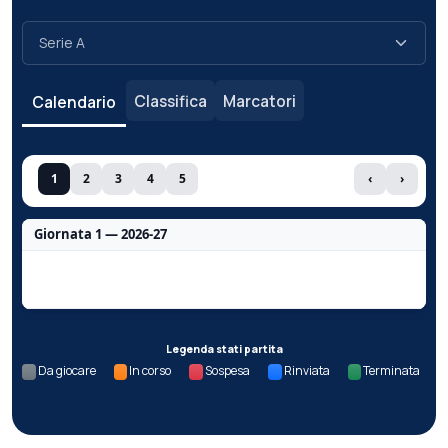
Classifica
Marcatori
Calendario
1
2
3
4
5
‹
›
Giornata 1 — 2026-27
Nessun dato per questa giornata.
Legenda stati partita
Da giocare
In corso
Sospesa
Rinviata
Terminata