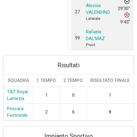
Alessia
29'30''
27
VALENDINO
Laterale
9'45''
Rafaela
99
DAL’MAZ
Pivot
Risultati
SQUADRA
1 TEMPO
2 TEMPO
RISULTATO FINALE
T&T Royal
1
0
1
Lamezia
Pescara
2
6
8
Femminile
Impianto Sportivo