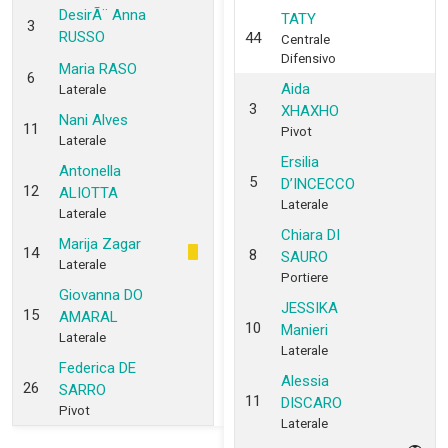
DesirÃ¨ Anna
TATY
3
RUSSO
44
Centrale
Difensivo
Maria RASO
6
Aida
Laterale
3
XHAXHO
Nani Alves
11
Pivot
Laterale
Ersilia
Antonella
5
D’INCECCO
12
ALIOTTA
Laterale
Laterale
Chiara DI
Marija Zagar
14
8
SAURO
Laterale
Portiere
Giovanna DO
JESSIKA
15
AMARAL
10
Manieri
Laterale
Laterale
Federica DE
Alessia
26
SARRO
11
DISCARO
Pivot
Laterale