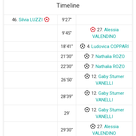
Timeline
46.
Silvia LUZZI
9'27''
27.
Alessia
9'45''
VALENDINO
18'41''
4.
Ludovica COPPARI
21'30''
7.
Nathalia ROZO
22'30''
7.
Nathalia ROZO
12.
Gaby Stumer
26'50'
VANELLI
12.
Gaby Stumer
28'39''
VANELLI
12.
Gaby Stumer
29'
VANELLI
27.
Alessia
29'30''
VALENDINO