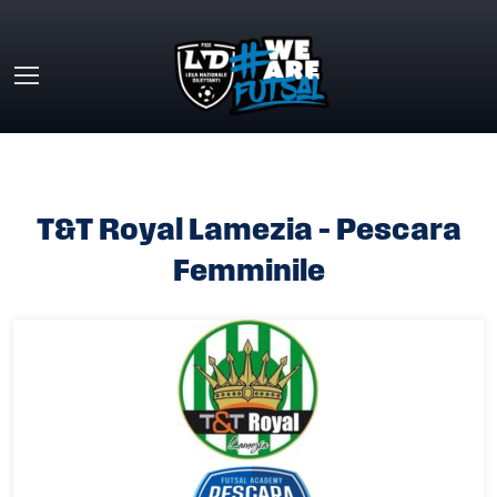
Skip to main content
HOME
»
T&T ROYAL LAMEZIA – PESCARA FEMMINILE
T&T Royal Lamezia – Pescara
Femminile