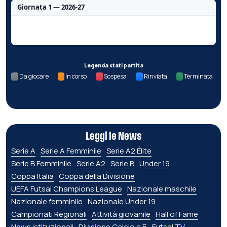
Giornata 1 — 2026-27
Nessun dato per questa giornata.
Legenda stati partita
Da giocare
In corso
Sospesa
Rinviata
Terminata
Leggi le News
Serie A
Serie A Femminile
Serie A2 Élite
Serie B Femminile
Serie A2
Serie B
Under 19
Coppa Italia
Coppa della Divisione
UEFA Futsal Champions League
Nazionale maschile
Nazionale femminile
Nazionale Under 19
Campionati Regionali
Attività giovanile
Hall of Fame
News istituzionali
Divisione Calcio a 5
Futsal TV