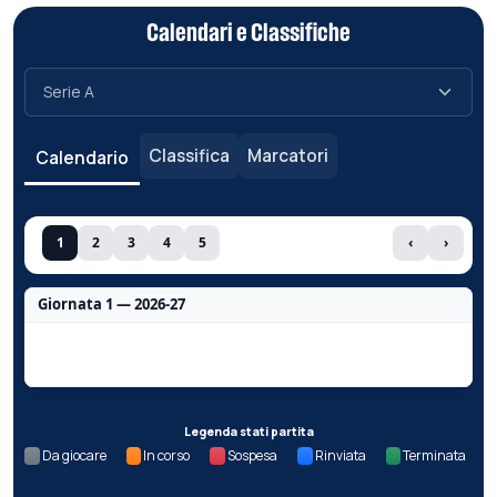
Calendari e Classifiche
Classifica
Marcatori
Calendario
1
2
3
4
5
‹
›
Giornata 1 — 2026-27
Nessun dato per questa giornata.
Legenda stati partita
Da giocare
In corso
Sospesa
Rinviata
Terminata