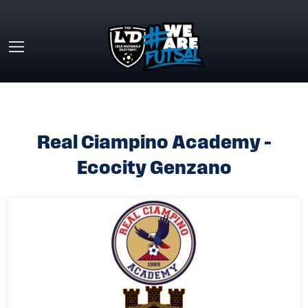
Skip to main content
HOME
»
REAL CIAMPINO ACADEMY – ECOCITY GENZANO
Real Ciampino Academy –
Ecocity Genzano