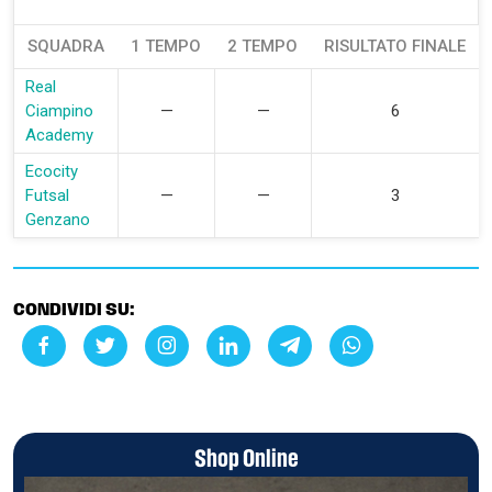
SQUADRA
1 TEMPO
2 TEMPO
RISULTATO FINALE
Real
Ciampino
—
—
6
Academy
Ecocity
Futsal
—
—
3
Genzano
CONDIVIDI SU:
Shop Online