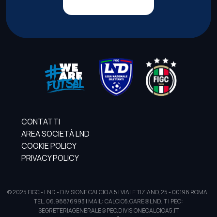
CONTATTI
AREA SOCIETÀ LND
COOKIE POLICY
PRIVACY POLICY
© 2025 FIGC - LND - DIVISIONE CALCIO A 5 | VIALE TIZIANO, 25 - 00196 ROMA |
TEL. 06.98876993 | MAIL: CALCIO5.GARE@LND.IT | PEC:
SEGRETERIAGENERALE@PEC.DIVISIONECALCIOA5.IT