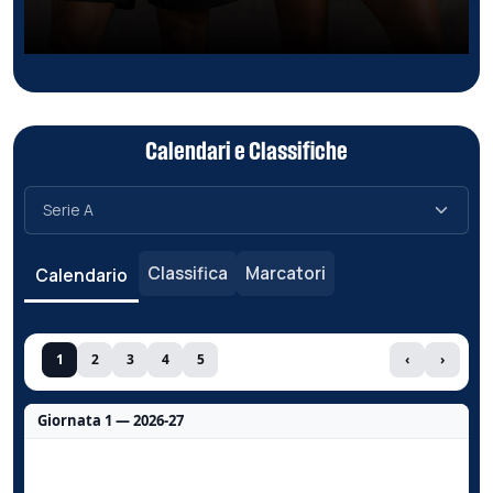
Calendari e Classifiche
Classifica
Marcatori
Calendario
1
2
3
4
5
‹
›
Giornata 1 — 2026-27
Nessun dato per questa giornata.