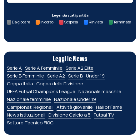
Legenda stati partita
Da giocare
In corso
Sospesa
Rinviata
Terminata
Leggi le News
Serie A
Serie A Femminile
Serie A2 Élite
Serie B Femminile
Serie A2
Serie B
Under 19
Coppa Italia
Coppa della Divisione
UEFA Futsal Champions League
Nazionale maschile
Nazionale femminile
Nazionale Under 19
Campionati Regionali
Attività giovanile
Hall of Fame
News istituzionali
Divisione Calcio a 5
Futsal TV
Settore Tecnico FIGC