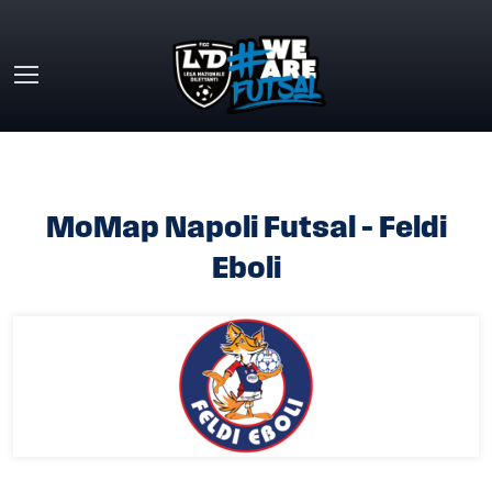
Skip to main content
HOME
»
MOMAP NAPOLI FUTSAL – FELDI EBOLI
MoMap Napoli Futsal – Feldi
Eboli