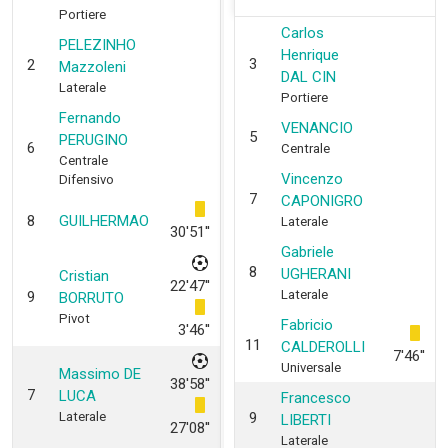
Portiere
Carlos
PELEZINHO
Henrique
3
2
Mazzoleni
DAL CIN
Laterale
Portiere
Fernando
VENANCIO
5
PERUGINO
6
Centrale
Centrale
Vincenzo
Difensivo
7
CAPONIGRO
8
GUILHERMAO
Laterale
30'51''
Gabriele
8
UGHERANI
Cristian
22'47''
Laterale
9
BORRUTO
Pivot
Fabricio
3'46''
11
CALDEROLLI
7'46''
Universale
Massimo DE
38'58''
7
LUCA
Francesco
Laterale
9
LIBERTI
27'08''
Laterale