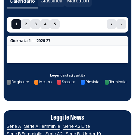
Classifica
Marcatori
Calendario
1
2
3
4
5
‹
›
Giornata 1 — 2026-27
Nessun dato per questa giornata.
Legenda stati partita
Da giocare
In corso
Sospesa
Rinviata
Terminata
Leggi le News
Serie A
Serie A Femminile
Serie A2 Élite
Serie B Femminile
Serie A2
Serie B
Under 19