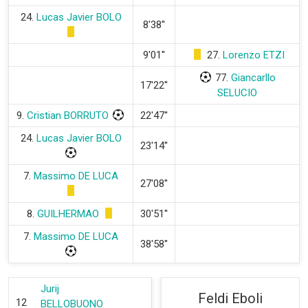
24.
Lucas Javier BOLO
8'38''
9'01''
27.
Lorenzo ETZI
77.
Giancarllo
17'22''
SELUCIO
9.
Cristian BORRUTO
22'47''
24.
Lucas Javier BOLO
23'14''
7.
Massimo DE LUCA
27'08''
8.
GUILHERMAO
30'51''
7.
Massimo DE LUCA
38'58''
Jurij
Feldi Eboli
12
BELLOBUONO