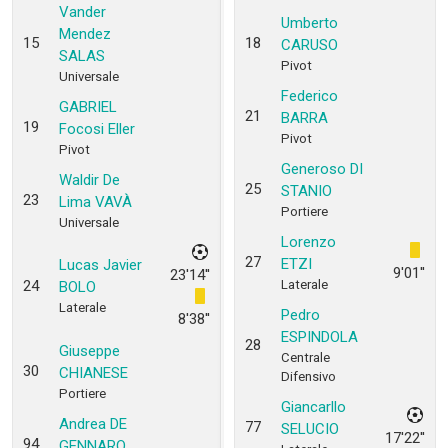
Vander
Umberto
Mendez
15
18
CARUSO
SALAS
Pivot
Universale
Federico
GABRIEL
21
BARRA
19
Focosi Eller
Pivot
Pivot
Generoso DI
Waldir De
25
STANIO
23
Lima VAVÀ
Portiere
Universale
Lorenzo
27
ETZI
Lucas Javier
9'01''
23'14''
24
Laterale
BOLO
Laterale
Pedro
8'38''
ESPINDOLA
28
Giuseppe
Centrale
30
CHIANESE
Difensivo
Portiere
Giancarllo
Andrea DE
77
SELUCIO
17'22''
94
GENNARO