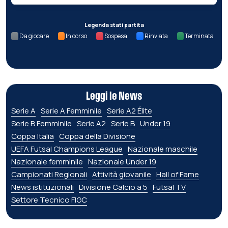
Legenda stati partita
Da giocare
In corso
Sospesa
Rinviata
Terminata
Leggi le News
Serie A
Serie A Femminile
Serie A2 Élite
Serie B Femminile
Serie A2
Serie B
Under 19
Coppa Italia
Coppa della Divisione
UEFA Futsal Champions League
Nazionale maschile
Nazionale femminile
Nazionale Under 19
Campionati Regionali
Attività giovanile
Hall of Fame
News istituzionali
Divisione Calcio a 5
Futsal TV
Settore Tecnico FIGC