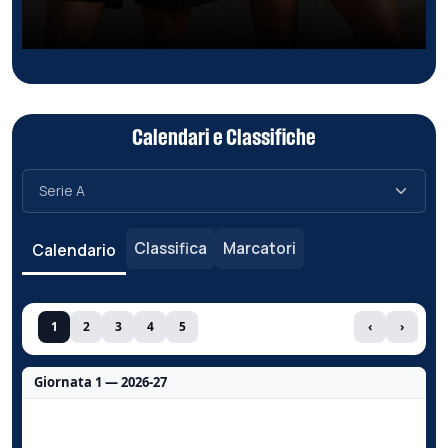
Calendari e Classifiche
Classifica
Marcatori
Calendario
1
2
3
4
5
‹
›
Giornata 1 — 2026-27
Nessun dato per questa giornata.