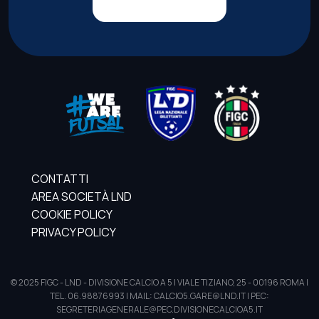
CONTATTI
AREA SOCIETÀ LND
COOKIE POLICY
PRIVACY POLICY
© 2025 FIGC - LND - DIVISIONE CALCIO A 5 | VIALE TIZIANO, 25 - 00196 ROMA |
TEL. 06.98876993 | MAIL: CALCIO5.GARE@LND.IT | PEC:
SEGRETERIAGENERALE@PEC.DIVISIONECALCIOA5.IT