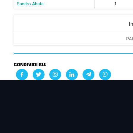
Sandro Abate
1
I
PA
CONDIVIDI SU: