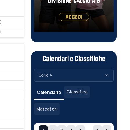
E
5
Calendari e Classifiche
Classifica
Calendario
Marcatori
1
2
3
4
5
‹
›