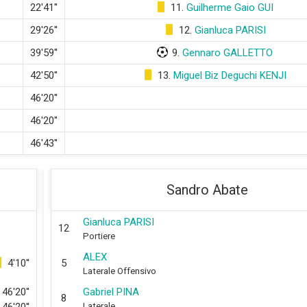
22'41''
11.
Guilherme Gaio GUI
29'26''
12.
Gianluca PARISI
39'59''
9.
Gennaro GALLETTO
42'50''
13.
Miguel Biz Deguchi KENJI
46'20''
46'20''
46'43''
Sandro Abate
Gianluca PARISI
12
Portiere
ALEX
4'10''
5
Laterale Offensivo
46'20''
Gabriel PINA
8
Laterale