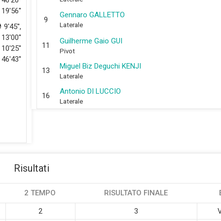
46'20''
19'56''
Gennaro GALLETTO
9
Laterale
9'45'',
13'00''
Guilherme Gaio GUI
11
10'25''
Pivot
46'43''
Miguel Biz Deguchi KENJI
13
Laterale
Antonio DI LUCCIO
16
Laterale
Risultati
2 TEMPO
RISULTATO FINALE
2
3
V