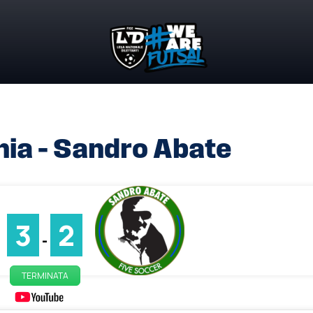
ia – Sandro Abate
3
2
-
TERMINATA