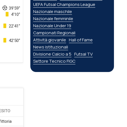
UEFA Futsal Champions League
39'59''
Nazionale maschile
4'10''
Nazionale femminile
Nazionale Under 19
22'41''
Campionati Regionali
Attività giovanile
Hall of Fame
42'50''
News istituzionali
Divisione Calcio a 5
Futsal TV
Settore Tecnico FIGC
ESITO
ittoria