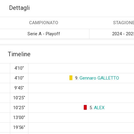
Dettagli
CAMPIONATO
STAGION
Serie A - Playoff
2024 - 202
Timeline
4'10''
4'10''
9.
Gennaro GALLETTO
9'45''
10'25''
10'25''
5.
ALEX
13'00''
19'56''