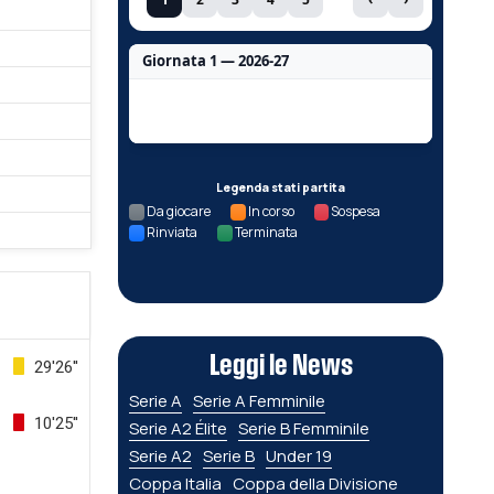
Giornata 1 — 2026-27
Nessun dato per questa giornata.
Legenda stati partita
Da giocare
In corso
Sospesa
Rinviata
Terminata
Leggi le News
29'26''
Serie A
Serie A Femminile
10'25''
Serie A2 Élite
Serie B Femminile
Serie A2
Serie B
Under 19
Coppa Italia
Coppa della Divisione