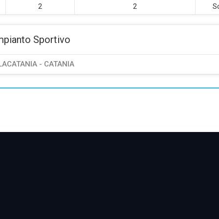
2
2
Sc
mpianto Sportivo
LACATANIA - CATANIA