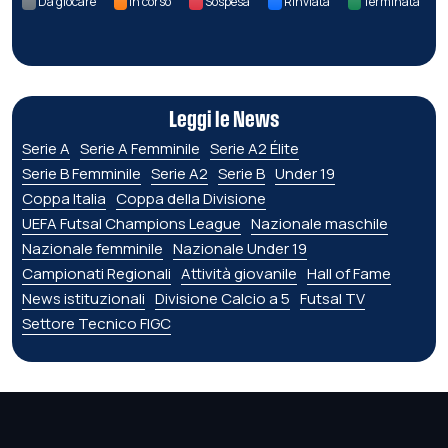
Da giocare
In corso
Sospesa
Rinviata
Terminata
Leggi le News
Serie A
Serie A Femminile
Serie A2 Élite
Serie B Femminile
Serie A2
Serie B
Under 19
Coppa Italia
Coppa della Divisione
UEFA Futsal Champions League
Nazionale maschile
Nazionale femminile
Nazionale Under 19
Campionati Regionali
Attività giovanile
Hall of Fame
News istituzionali
Divisione Calcio a 5
Futsal TV
Settore Tecnico FIGC