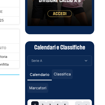
NE
025
Calendari e Classifiche
SITO
ttoria
nfitta
Classifica
Calendario
Marcatori
1
2
3
4
5
‹
›