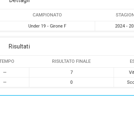
Dettagli
CAMPIONATO
STAGIO
Under 19 - Girone F
2024 - 2
Risultati
 TEMPO
RISULTATO FINALE
E
—
7
Vi
—
0
Sco