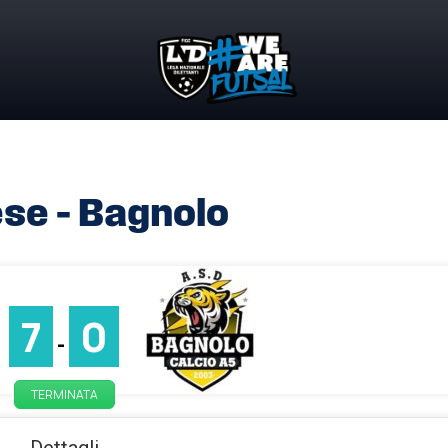
se – Bagnolo
7
0
-
TERMINATA