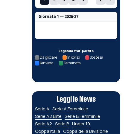
Giornata 1 — 2026-27
Nessun dato per questa giornata.
Legenda stati partita
Da giocare
In corso
Sospesa
Rinviata
Terminata
Leggi le News
Serie A
Serie A Femminile
Serie A2 Élite
Serie B Femminile
Serie A2
Serie B
Under 19
Coppa Italia
Coppa della Divisione